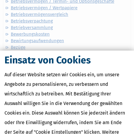
Betriebsvermögen / Termin- und Optionsgeschäfte
Betriebsvermögen / Wertpapiere
Betriebsvermögensvergleich
Betriebsverpachtung
Betriebversammlung
Bewerbungskosten
Bewirtungsaufwendungen
Bezüge
BGB-Gesellschaft
Einsatz von Cookies
BIC
Biersteuer
Bilanz
Auf dieser Website setzen wir Cookies ein, um unsere
Bilanzänderung
Angebote zu personalisieren, zu verbessern und
Bilanzberichtigung
Blindengeld
wirtschaftlich zu betreiben. Mit Bestätigung Ihrer
Bodenschatz
Auswahl willigen Sie in die Verwendung der gewählten
Bonität
Cookies ein. Diese Auswahl können Sie jederzeit ändern
Branntweinsteuer
Bücher
oder Ihre Einwilligung widerrufen, indem Sie am Ende
Buchführungspflicht
der Seite auf "Cookie Einstellungen" klicken. Weitere
Buchwert