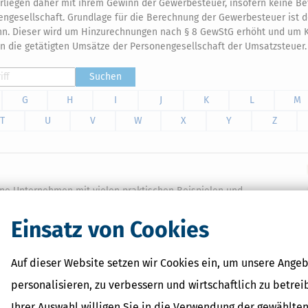
liegen daher mit ihrem Gewinn der Gewerbesteuer, insofern keine Be
engesellschaft. Grundlage für die Berechnung der Gewerbesteuer ist 
n. Dieser wird um Hinzurechnungen nach § 8 GewStG erhöht und um 
gen die getätigten Umsätze der Personengesellschaft der Umsatzsteuer.
Suchen
G
H
I
J
K
L
M
T
U
V
W
X
Y
Z
leine Unternehmen mit vielen praktischen Beispielen und
talten, so die EÜR optimieren können und die
Umsatzsteuer- und Gewerbesteuererklärung, die Umsatzsteuer-
Einsatz von Cookies
.
Auf dieser Website setzen wir Cookies ein, um unsere Angeb
personalisieren, zu verbessern und wirtschaftlich zu betrei
Ihrer Auswahl willigen Sie in die Verwendung der gewählten