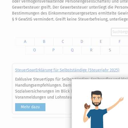
oder vermögensverwaltende Personengesellschaften) und unter
Gewerbesteuer greift. Der Gewerbesteuer unterliegt die Person
Bestimmungen des Einkommensteuergesetzes ermittelte Gewin
§ 9 GewStG vermindert. Greift keine Steuerbefreiung, unterlie
A
B
C
D
E
F
O
P
Q
R
S
SteuerSparErklärung für Selbstständige (Steuerjahr 2025)
Exklusive Steuertipps für Selbstständige, Freiberufler und k
Handlungsempfehlungen. Damit Sie Ihre Betriebsausgaben ges
Sozialversicherungen im Blick behalten! Erledigen Sie Ihre 
Voranmeldungen und Lohnsteueranmeldungen einfach selbst
Mehr dazu