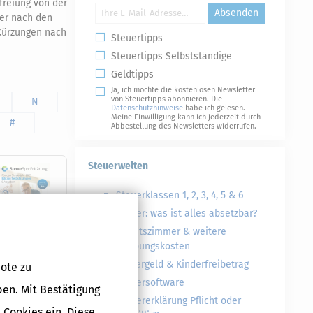
freiung von der
Absenden
der nach den
Kürzungen nach
Steuertipps
Steuertipps Selbstständige
Geldtipps
Ja, ich möchte die kostenlosen Newsletter
von Steuertipps abonnieren. Die
N
Datenschutzhinweise
habe ich gelesen.
Meine Einwilligung kann ich jederzeit durch
#
Abbestellung des Newsletters widerrufen.
Steuerwelten
Steuerklassen 1, 2, 3, 4, 5 & 6
Steuer: was ist alles absetzbar?
Arbeitszimmer & weitere
Werbungskosten
Kindergeld & Kinderfreibetrag
ote zu
Steuersoftware
ben. Mit Bestätigung
Steuererklärung Pflicht oder
Druckversion
 Cookies ein. Diese