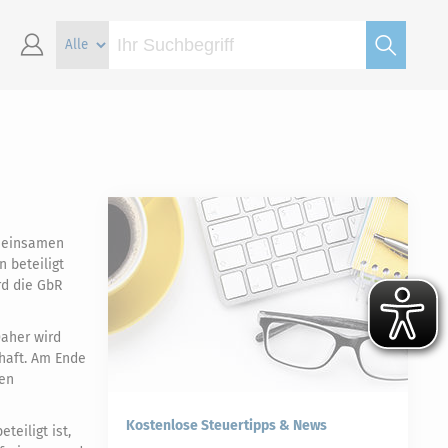
emeinsamen
 beteiligt
rd die GbR
Daher wird
haft. Am Ende
nen
Kostenlose Steuertipps & News
teiligt ist,