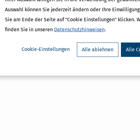
Auswahl können Sie jederzeit ändern oder Ihre Einwilligun
Verwandte Begriffe
Sie am Ende der Seite auf "Cookie Einstellungen" klicken. 
Umsatzsteuer
Personengesellschaften
finden Sie in unseren
Datenschutzhinweisen
.
Kapitalgesellschaft
Einkommensteuer
Gewerbesteuer
Cookie-Einstellungen
Alle ablehnen
Alle C
Juristische Person