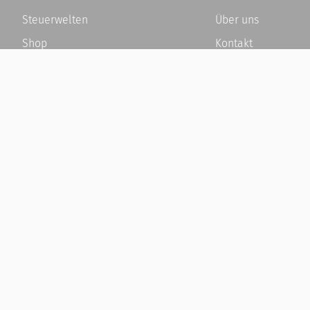
Steuerwelten
Über uns
Shop
Kontakt
Service
Karriere
Newsletter-Anmeldung
Häufige Fragen / F
Alle News
Kundenkonto
Steuererklärung Online
Kundenservice und
Referenz
Vertrag widerrufen