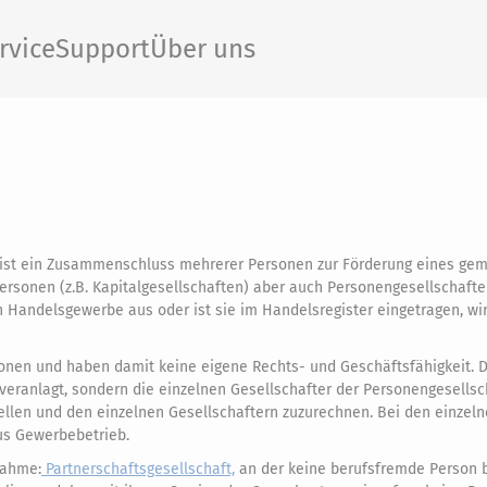
rvice
Support
Über uns
 ist ein Zusammenschluss mehrerer Personen zur Förderung eines g
ersonen (z.B. Kapitalgesellschaften) aber auch Personengesellschaften
n Handelsgewerbe aus oder ist sie im Handelsregister eingetragen, wi
sonen und haben damit keine eigene Rechts- und Geschäftsfähigkeit. 
veranlagt, sondern die einzelnen Gesellschafter der Personengesellsc
tellen und den einzelnen Gesellschaftern zuzurechnen. Bei den einzel
us Gewerbebetrieb.
nahme:
Partnerschaftsgesellschaft,
an der keine berufsfremde Person be