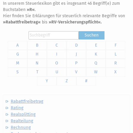
In unserem Steuerlexikon gibt es insgesamt 46 Begriff(e) zum
Buchstaben
»R«
.
Hier finden Sie Erklärungen für steuerlich relevante Begriffe von
»Rabattfreibetrag«
bis
»RV-Versicherungspflicht«.
Suchen
A
B
C
D
E
F
G
H
I
J
K
L
M
N
O
P
Q
R
S
T
U
V
W
X
Y
Z
#
Rabattfreibetrag
Rating
Realsplitting
Realteilung
Rechnung