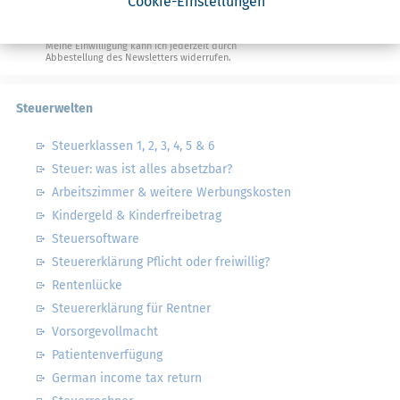
Cookie-Einstellungen
Ja, ich möchte die kostenlosen Newsletter
von Steuertipps abonnieren. Die
Datenschutzhinweise
habe ich gelesen.
Meine Einwilligung kann ich jederzeit durch
Abbestellung des Newsletters widerrufen.
Steuerwelten
Steuerklassen 1, 2, 3, 4, 5 & 6
Steuer: was ist alles absetzbar?
Arbeitszimmer & weitere Werbungskosten
Kindergeld & Kinderfreibetrag
Steuersoftware
Steuererklärung Pflicht oder freiwillig?
Rentenlücke
Steuererklärung für Rentner
Vorsorgevollmacht
Patientenverfügung
German income tax return