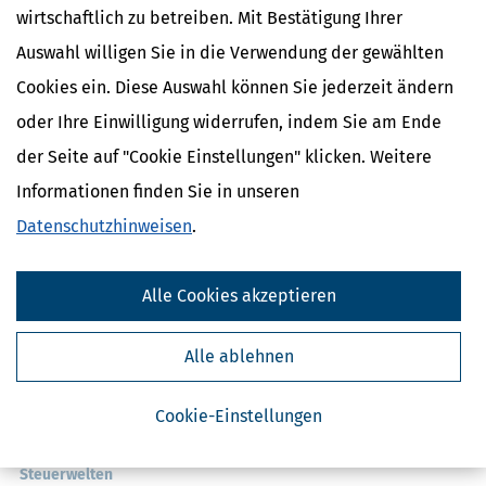
wirtschaftlich zu betreiben. Mit Bestätigung Ihrer
Auswahl willigen Sie in die Verwendung der gewählten
Cookies ein. Diese Auswahl können Sie jederzeit ändern
oder Ihre Einwilligung widerrufen, indem Sie am Ende
der Seite auf "Cookie Einstellungen" klicken. Weitere
Informationen finden Sie in unseren
Kostenlose Steuertipps & News
Datenschutzhinweisen
.
Absenden
Steuertipps
Alle Cookies akzeptieren
Steuertipps Selbstständige
Geldtipps
Alle ablehnen
Ja, ich möchte die kostenlosen Newsletter
von Steuertipps abonnieren. Die
Datenschutzhinweise
habe ich gelesen.
Meine Einwilligung kann ich jederzeit durch
Abbestellung des Newsletters widerrufen.
Cookie-Einstellungen
Steuerwelten