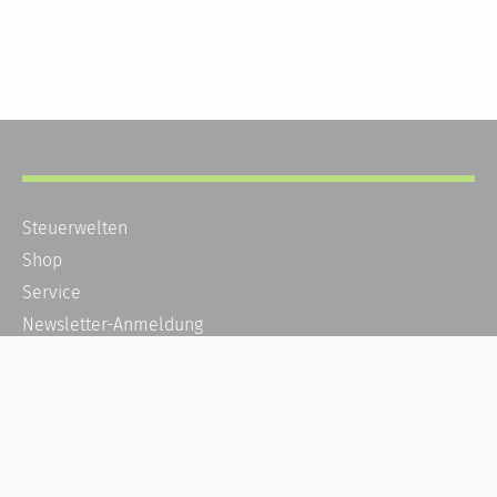
Steuerwelten
Shop
Service
Newsletter-Anmeldung
Alle News
Steuererklärung Online
Referenz
Über uns