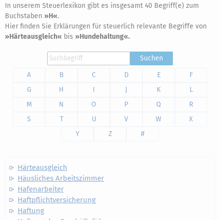
In unserem Steuerlexikon gibt es insgesamt 40 Begriff(e) zum
Buchstaben
»H«
.
Hier finden Sie Erklärungen für steuerlich relevante Begriffe von
»Härteausgleich«
bis
»Hundehaltung«.
Suchen
A
B
C
D
E
F
G
H
I
J
K
L
M
N
O
P
Q
R
S
T
U
V
W
X
Y
Z
#
Härteausgleich
Häusliches Arbeitszimmer
Hafenarbeiter
Haftpflichtversicherung
Haftung