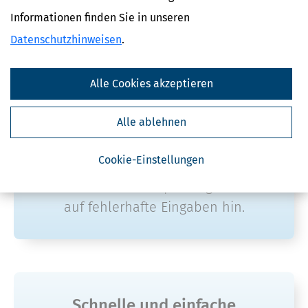
Egal, ob Arbeitnehmer, Student, Rentner oder
Informationen finden Sie in unseren
Berufseinsteiger – mit der SteuerSparErklärung
Datenschutzhinweisen
.
Online erledigen Sie Ihre Steuern schnell und
einfach von überall.
Alle Cookies akzeptieren
Alle ablehnen
Sicher und fehlerfrei durch die
Steuererklärung
Cookie-Einstellungen
Unsere Plausibilitätsprüfung weist Sie
auf fehlerhafte Eingaben hin.
Schnelle und einfache