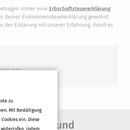
ibeträgen immer eine
Erbschaftsteuererklärung
 von deiner Einkommensteuererklärung gewohnt
ei der Erklärung mit unserer Erfahrung, damit es
 dein Erbe
ote zu
ben. Mit Bestätigung
 Cookies ein. Diese
en, Vererben und
g widerrufen, indem