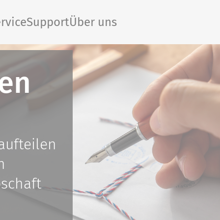
rvice
Support
Über uns
ben
aufteilen
n
bschaft