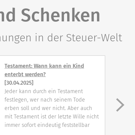
und Schenken
nungen in der Steuer-Welt
Testament: Wann kann ein Kind
Test
enterbt werden?
War
[30.04.2025]
[16.
Jeder kann durch ein Testament
Die 
festlegen, wer nach seinem Tode
schü
erben soll und wer nicht. Aber auch
Fäls
mit Testament ist der letzte Wille nicht
letz
immer sofort eindeutig feststellbar
dess
umge