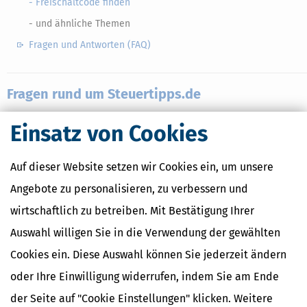
- Freischaltcode finden
- und ähnliche Themen
Fragen und Antworten (FAQ)
Fragen rund um Steuertipps.de
Einsatz von Cookies
Nutzen Sie bitte unser Online-Formular, um ein
technisches Proble
Website zu melden.
Auf dieser Website setzen wir Cookies ein, um unsere
Unser Support-Team wird Sie umgehend kontaktieren.
Angebote zu personalisieren, zu verbessern und
Probleme auf der Website
wirtschaftlich zu betreiben. Mit Bestätigung Ihrer
Auswahl willigen Sie in die Verwendung der gewählten
für Nutzer von Steuertipps.de
Cookies ein. Diese Auswahl können Sie jederzeit ändern
- Login / Registrierung
oder Ihre Einwilligung widerrufen, indem Sie am Ende
- Shop-Bestellung
der Seite auf "Cookie Einstellungen" klicken. Weitere
- Newsletter