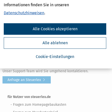
Informationen finden Sie in unseren
- Download Software / E-Book
Datenschutzhinweisen
.
- und ähnliche Themen
Fragen und Antworten (FAQ)
Alle Cookies akzeptieren
Fragen rund um Homepagebaukasten und
Alle ablehnen
Mandantenbrief
Cookie-Einstellungen
Nutzen Sie bitte unser Online-Formular, um ein Problem mit
Steuerl
Produkten Homepagebaukasten
und
Mandantenbrief
zu melden.
Unser Support-Team wird Sie umgehend kontaktieren.
Anfrage an Steuerlex
für Nutzer von steuerlex.de
- Fragen zum Homepagebaukasten