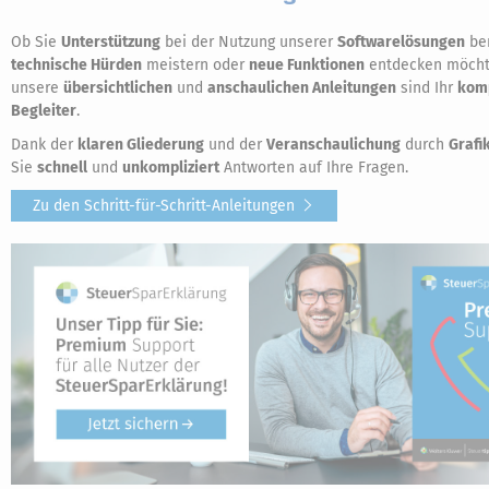
Ob Sie
Unterstützung
bei der Nutzung unserer
Softwarelösungen
ben
technische Hürden
meistern oder
neue Funktionen
entdecken möcht
unsere
übersichtlichen
und
anschaulichen Anleitungen
sind Ihr
kom
Begleiter
.
Dank der
klaren Gliederung
und der
Veranschaulichung
durch
Grafi
Sie
schnell
und
unkompliziert
Antworten auf Ihre Fragen.
Zu den Schritt-für-Schritt-Anleitungen