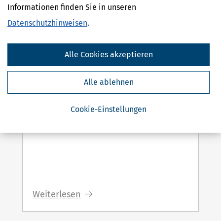
Informationen finden Sie in unseren
03.08.2026
Datenschutzhinweisen
.
Die Abgabefrist für die
Steuererklärung 2025 ist inzwischen
verstrichen. Ab jetzt kann das
Alle Cookies akzeptieren
Finanzamt Verspätungszuschläge
festsetzen, in bestimmten Fällen muss
Alle ablehnen
es dies sogar...
Cookie-Einstellungen
Weiterlesen