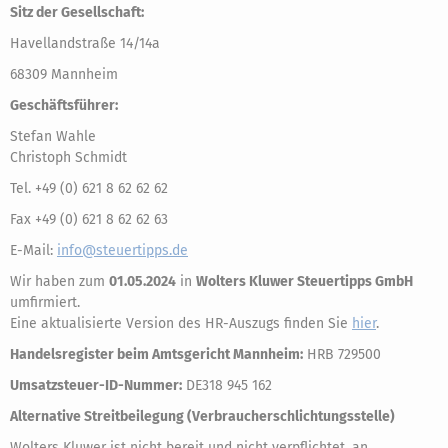
Sitz der Gesellschaft:
Havellandstraße 14/14a
68309 Mannheim
Geschäftsführer:
Stefan Wahle
Christoph Schmidt
Tel. +49 (0) 621 8 62 62 62
Fax +49 (0) 621 8 62 62 63
E-Mail:
info@steuertipps.de
Wir haben zum
01.05.2024
in
Wolters Kluwer Steuertipps GmbH
umfirmiert.
Eine aktualisierte Version des HR-Auszugs finden Sie
hier
.
Handelsregister beim Amtsgericht Mannheim:
HRB 729500
Umsatzsteuer-ID-Nummer:
DE318 945 162
Alternative Streitbeilegung (Verbraucherschlichtungsstelle)
Wolters Kluwer ist nicht bereit und nicht verpflichtet, an