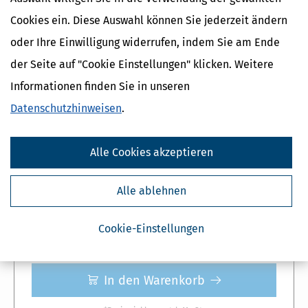
Cookies ein. Diese Auswahl können Sie jederzeit ändern
oder Ihre Einwilligung widerrufen, indem Sie am Ende
Aktivieren und loslegen
der Seite auf "Cookie Einstellungen" klicken. Weitere
5,- €
günstiger!
Informationen finden Sie in unseren
Spar-Abo
Einzelpreis
34,
39,
95 €
95 €
*
*
Datenschutzhinweisen
.
Jederzeit formlos kündbares Abonnement
Alle Cookies akzeptieren
Im Abonnement sind
3 Abgaben inklusive
Mit automatischen Updates für Steueränderungen 2025
Alle ablehnen
Automatische Bereitstellung der Folgeversion ab Nov.
2026
Cookie-Einstellungen
In den Warenkorb