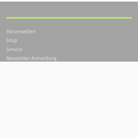
Steuerwelten
Shop
Service
Newsletter-Anmeldung
Alle News
Steuererklärung Online
Referenz
Über uns
Kontakt
Karriere
Häufige Fragen / FAQ
Kundenkonto