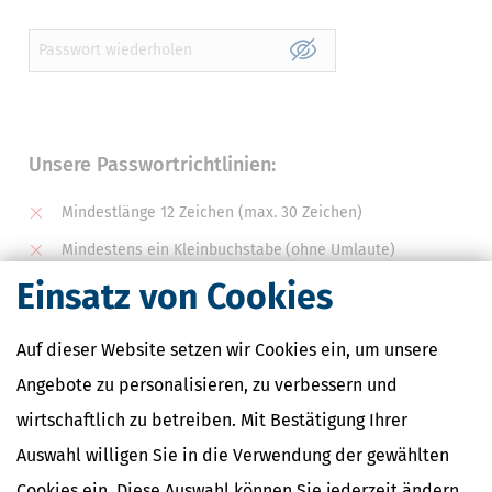

Unsere Passwortrichtlinien:
Mindestlänge 12 Zeichen (max. 30 Zeichen)
Mindestens ein Kleinbuchstabe
(ohne Umlaute)
Einsatz von Cookies
Mindestens ein Grossbuchstabe
(ohne Umlaute)
Mindestens eine Zahl
Auf dieser Website setzen wir Cookies ein, um unsere
Mindestens eines dieser Sonderzeichen
Angebote zu personalisieren, zu verbessern und
# . , - $ ? + * _ !
wirtschaftlich zu betreiben. Mit Bestätigung Ihrer
Auswahl willigen Sie in die Verwendung der gewählten
Cookies ein. Diese Auswahl können Sie jederzeit ändern