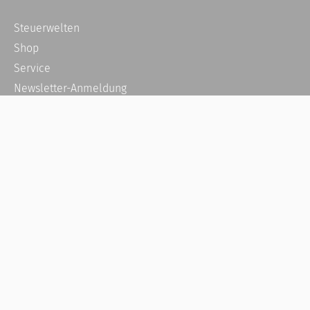
Steuerwelten
Shop
Service
Newsletter-Anmeldung
Alle News
Steuererklärung Online
Referenz
Über uns
Kontakt
Karriere
Häufige Fragen / FAQ
Kundenkonto
Kundenservice und Support
Vertrag widerrufen