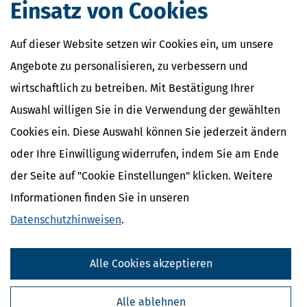
Einsatz von Cookies
Top
Ratgeber zum
Auf dieser Website setzen wir Cookies ein, um unsere
Angebote zu personalisieren, zu verbessern und
Thema
wirtschaftlich zu betreiben. Mit Bestätigung Ihrer
Selbstständigkeit
Auswahl willigen Sie in die Verwendung der gewählten
Cookies ein. Diese Auswahl können Sie jederzeit ändern
Mit unserer Software und
oder Ihre Einwilligung widerrufen, indem Sie am Ende
der Seite auf "Cookie Einstellungen" klicken. Weitere
unseren Ratgebern
Informationen finden Sie in unseren
profitierst du von über 45
Datenschutzhinweisen
.
Jahren fundiertem
Expertenwissen in
Alle Cookies akzeptieren
folgenden Bereichen:
Alle ablehnen