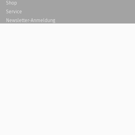
Shop
Service
Newsletter-Anmeldung
Alle News
Steuererklärung Online
Referenz
Über uns
Kontakt
Karriere
Häufige Fragen / FAQ
Kundenkonto
Kundenservice und Support
Vertrag widerrufen
Impressum
AGB