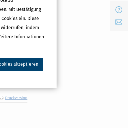
ote zu
gaben von
ben. Mit Bestätigung
FAQ
 Cookies ein. Diese
E-Mail
g widerrufen, indem
itsamt Ihren
Weitere Informationen
hne Ihre
nden, dass
 E-Mail mit
vice zu
ookies akzeptieren
Druckversion