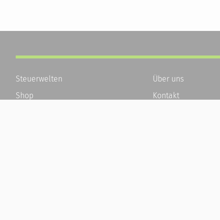
Steuerwelten
Über uns
Shop
Kontakt
Service
Karriere
Newsletter-Anmeldung
Häufige Fragen / F
Alle News
Kundenkonto
Steuererklärung Online
Kundenservice und
Referenz
Vertrag widerrufen