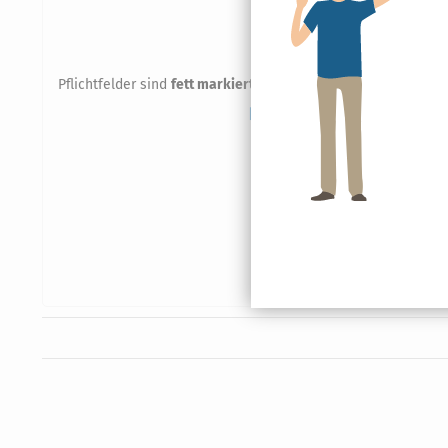
Mit dem Captcha von Google ve
einem Roboter oder eine Auswah
Alternativ können Sie Ihre Kün
Pflichtfelder sind
fett markiert
- Diese Felder müssen vor de
Wenn Sie uns per Kündigun
Kontaktdaten für die Bearb
Einwilligung an Dritte weit
die von Ihnen eingegebene
Ihnen erfolgt. Möchten Sie 
klären und diesen explizit
Jetzt
Kündigu