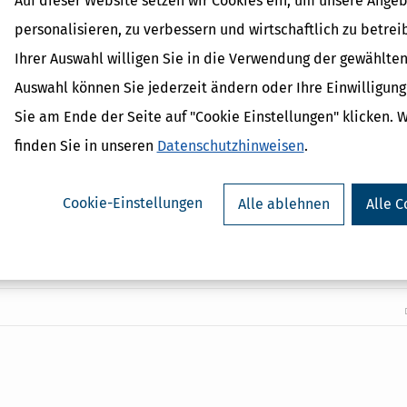
Auf dieser Website setzen wir Cookies ein, um unsere Angeb
rsuchen wir Spam-Anfragen zu verhindern. Sofern das System vermutet, dass An
personalisieren, zu verbessern und wirtschaftlich zu betrei
l fehlerhaft ist, werden neue Bilder nachgeladen bzw. weitere Fragen gestellt.
digung per E-Mail
info@steuertipps.de
senden.
Ihrer Auswahl willigen Sie in die Verwendung der gewählten
m Versenden ausgefüllt werden.
Auswahl können Sie jederzeit ändern oder Ihre Einwilligun
gsformular Anfragen senden, werden Ihre dort eingegebenen Daten m
Sie am Ende der Seite auf "Cookie Einstellungen" klicken. 
eitung der Anfrage bei uns gespeichert. Diese Daten geben wir nicht o
er. Mit Bestätigung dieses Hinweises erklären Sie sich damit einversta
finden Sie in unseren
Datenschutzhinweisen
.
n Informationen und die weitere Kommunikation per unverschlüsselter
dies nicht, bitten wir Sie Ihre Anliegen telefonisch mit dem Kundenser
 darauf hinzuweisen, dass Sie keine E-Mail Kommunikation wünschen.
Cookie-Einstellungen
Alle ablehnen
Alle C
ng senden