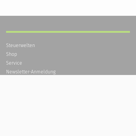
Steuerwelten
Shop
Service
Newsletter-Anmeldung
Alle News
Steuererklärung Online
Referenz
Über uns
Kontakt
Karriere