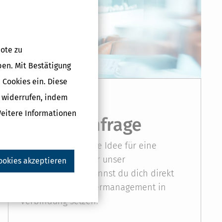
ote zu
ben. Mit Bestätigung
 Cookies ein. Diese
Offene
g widerrufen, indem
Weitere Informationen
Partneranfrage
Du hast eine andere Idee für eine
Partnerschaft? Über unser
ookies akzeptieren
Kontaktformular kannst du dich direkt
mit unserem Partnermanagement in
Verbindung setzen.