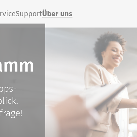
rvice
Support
Über uns
ramm
ipps-
lick.
frage!