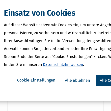
Einsatz von Cookies
Steuertipps
Auf dieser Website setzen wir Cookies ein, um unsere Angeb
personalisieren, zu verbessern und wirtschaftlich zu betrei
Corporate Partner
Ihrer Auswahl willigen Sie in die Verwendung der gewählten
Auswahl können Sie jederzeit ändern oder Ihre Einwilligun
Als Steuertipps Corporate Partner
bekommen deine Mitarbeiter direkten
Sie am Ende der Seite auf "Cookie Einstellungen" klicken. 
Zugriff auf Software und Wissen für die
finden Sie in unseren
Datenschutzhinweisen
.
Optimierung ihrer privaten Steuer- und
Finanzangelegenheiten.
Cookie-Einstellungen
Alle ablehnen
Alle C