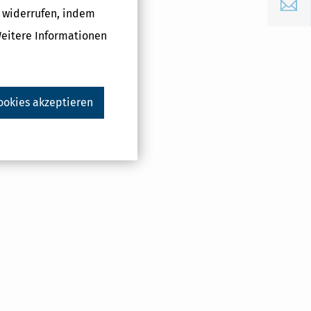
E-Mail
g widerrufen, indem
 E-Mail mit
vice zu
Weitere Informationen
ookies akzeptieren
Druckversion