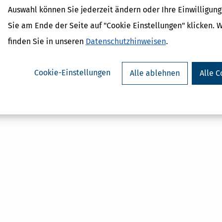
Auswahl können Sie jederzeit ändern oder Ihre Einwilligun
n Informationen und die weitere Kommunikation per unverschlüsselter
dies nicht, bitten wir Sie Ihre Anliegen telefonisch mit dem Kundenser
Sie am Ende der Seite auf "Cookie Einstellungen" klicken. 
 darauf hinzuweisen, dass Sie keine E-Mail Kommunikation wünschen.
finden Sie in unseren
Datenschutzhinweisen
.
estätigen
Cookie-Einstellungen
Alle ablehnen
Alle C