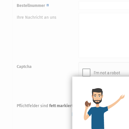
Bestellnummer
Ihre Nachricht an uns
Captcha
Mit dem Captcha von Google ve
einem Roboter oder eine Auswah
Alternativ können Sie Ihren Wid
Pflichtfelder sind
fett markiert
- Diese Felder müssen vor de
Wenn Sie uns per Widerruf
Kontaktdaten für die Bearb
Einwilligung an Dritte weit