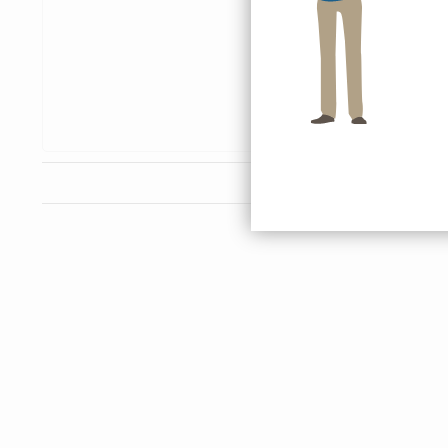
die von Ihnen eingegebene
Ihnen erfolgt. Möchten Sie 
klären und diesen explizit
Widerruf b