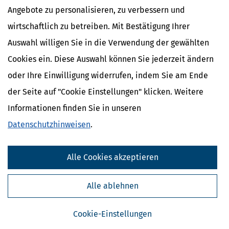
Angebote zu personalisieren, zu verbessern und
wirtschaftlich zu betreiben. Mit Bestätigung Ihrer
Auswahl willigen Sie in die Verwendung der gewählten
Cookies ein. Diese Auswahl können Sie jederzeit ändern
oder Ihre Einwilligung widerrufen, indem Sie am Ende
der Seite auf "Cookie Einstellungen" klicken. Weitere
NEWS & RATGEBER
Informationen finden Sie in unseren
STEUERERKLÄRUNG FÜR VERSTORBENE: ALLES WICHTIGE FÜR
ERBEN, FRISTEN & TIPPS
Datenschutzhinweisen
.
[
24.07.2026
]
… Die steuerlichen Pflichten eines Verstorbenen
gehen mit dem Tod automatisch auf die Erben über. Diese
Alle Cookies akzeptieren
Gesamtrechtsnachfolge bedeutet, dass man als Erbe die
Steuererklärung für das Todesjahr und eventuelle Vorjahre
abgeben muss, falls der Verstorbene dazu verpflichtet war.
Alle ablehnen
Zusammenfassung Die Steuererklärung für Verstorbene muss
von den Erben abgegeben werden. Dabei haftet jeder Erbe für
Steuerschulden. Die Frist endet meist am 31. Juli des
Cookie-Einstellungen
Folgejahres, kann aber verlängert werden. Erben können