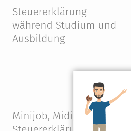
Steuer­erklärung
während Studium und
Aus­bildung
Mini­job, Midi­job & die
Steuererklärung