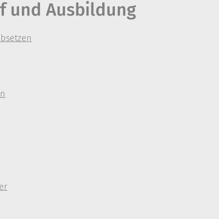
uf und Ausbildung
absetzen
en
er