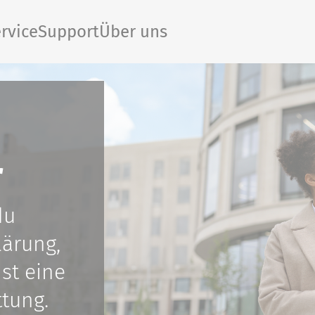
rvice
Support
Über uns
r
du
lärung,
st eine
tung.