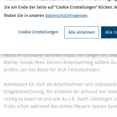
Im Beitrag
Minijob in der Steuererklärung
erfährst du
Sie am Ende der Seite auf "Cookie Einstellungen" klicken. 
unterschiedlichen Verdienstgrenzen und was es in S
finden Sie in unseren
Datenschutzhinweisen
.
beachten gilt.
Cookie-Einstellungen
Alle ablehnen
Alle C
Der erste Job bringt finanzielle Unabhängigkeit, be
selbst in die Hand nehmen musst. Wir zeigen dir, w
Kleiner Sneak Peek: Deinen Arbeitsvertrag solltest 
prüfen, um das Beste für dich herauszuholen.
Interessant für dich als Arbeitnehmer und insbesonde
Entgeltabrechnung. Wir erklären dir anhand von meh
richtig zu lesen ist und wie du z.B. durch Zahlungen 
Tricks schon während des Jahres Steuern sparen kann