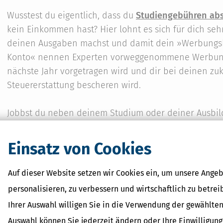
Wusstest du eigentlich, dass du
Studiengebühren ab
kein Einkommen hast? Hier lohnt es sich für dich seh
deinen Ausgaben machst und damit dein »Werbungsk
Konto« nennen Experten vorweggenommene Werbungsko
nächste Jahr vorgetragen wird und dir bei deinen zuk
Steuererstattung bescheren wird.
Jobbst du neben deinem Studium oder deiner Ausbi
geben wir dir Tipps, wie die Einkünfte deines
Minijob
welche Fallstricke es gibt.
Einsatz von Cookies
Auf dieser Website setzen wir Cookies ein, um unsere Angeb
personalisieren, zu verbessern und wirtschaftlich zu betrei
Besserst du mit einem Nebenjob dein Gehalt auf od
Ihrer Auswahl willigen Sie in die Verwendung der gewählten
einem Minijob oder Midijob?
Auswahl können Sie jederzeit ändern oder Ihre Einwilligun