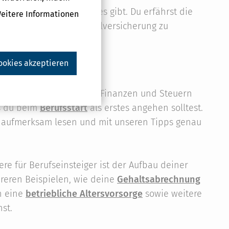
, welche Möglichkeiten es gibt. Du erfährst die
Weitere Informationen
achen Steuern und Sozialversicherung zu
ookies akzeptieren
deutet aber auch, dass du Finanzen und Steuern
as du beim
Berufsstart
als erstes angehen solltest.
du aufmerksam lesen und mit unseren Tipps genau
re für Berufseinsteiger ist der Aufbau deiner
reren Beispielen, wie deine
Gehaltsabrechnung
in eine
betriebliche Altersvorsorge
sowie weitere
st.