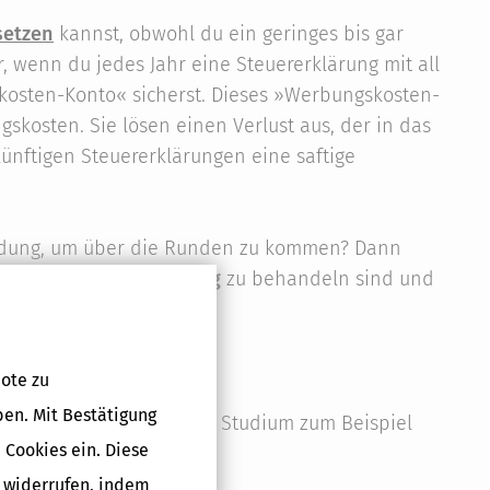
setzen
kannst, obwohl du ein geringes bis gar
r, wenn du jedes Jahr eine Steuererklärung mit all
osten-Konto« sicherst. Dieses »Werbungskosten-
sten. Sie lösen einen Verlust aus, der in das
ünftigen Steuererklärungen eine saftige
ldung, um über die Runden zu kommen? Dann
s in der Steuererklärung
zu behandeln sind und
ote zu
ben. Mit Bestätigung
er hast du neben deinem Studium zum Beispiel
 Cookies ein. Diese
g widerrufen, indem