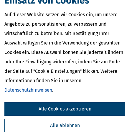
Einsatz von Cookies
Rentenversicherung Minijob: Rückkehr zur Versicherungspflicht
Auf dieser Website setzen wir Cookies ein, um unsere
möglich
Angebote zu personalisieren, zu verbessern und
[
28.06.2026, 06:47 Uhr
]
Minijobber, die sich von der
wirtschaftlich zu betreiben. Mit Bestätigung Ihrer
Rentenversicherungspflicht haben befreien lassen, können diese
Entscheidung ab dem 1. Juli 2026 wieder rückgängig machen und
Auswahl willigen Sie in die Verwendung der gewählten
zusätzliche Rentenansprüche aufbauen. Wir erklären, wie es geht
Cookies ein. Diese Auswahl können Sie jederzeit ändern
und was es bringt.
mehr
oder Ihre Einwilligung widerrufen, indem Sie am Ende
der Seite auf "Cookie Einstellungen" klicken. Weitere
Informationen finden Sie in unseren
Datenschutzhinweisen
.
Alle Cookies akzeptieren
Alle ablehnen