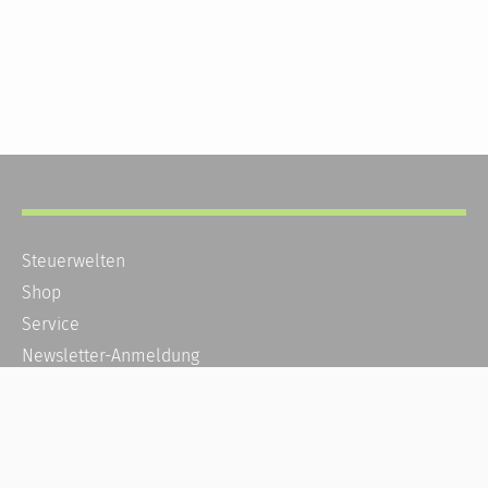
Steuerwelten
Shop
Service
Newsletter-Anmeldung
Alle News
Steuererklärung Online
Referenz