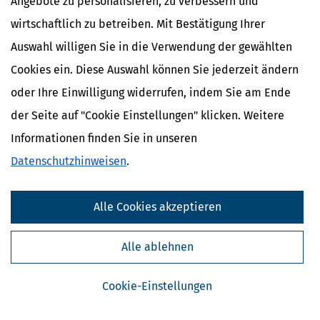
Angebote zu personalisieren, zu verbessern und
wirtschaftlich zu betreiben. Mit Bestätigung Ihrer
In den Warenkorb
Auswahl willigen Sie in die Verwendung der gewählten
Cookies ein. Diese Auswahl können Sie jederzeit ändern
*Preise inkl. gesetzl. MwSt.
Sofort verfügbar
oder Ihre Einwilligung widerrufen, indem Sie am Ende
der Seite auf "Cookie Einstellungen" klicken. Weitere
Informationen finden Sie in unseren
Datenschutzhinweisen
.
Über das Produkt
Alle Cookies akzeptieren
Inhaltsverzeichnis
Alle ablehnen
Kundenbewertungen
Cookie-Einstellungen
alle Preise inkl. gesetzl. MWSt ggf. zzgl. Versandkosten