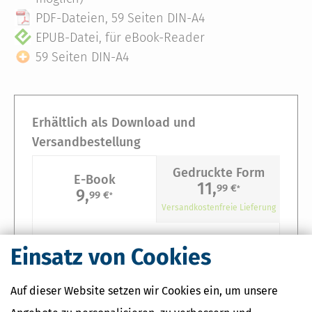
PDF-Dateien, 59 Seiten DIN-A4
EPUB-Datei, für eBook-Reader
59 Seiten DIN-A4
Erhältlich als Download und
Versandbestellung
Gedruckte Form
E-Book
11,
99 €
*
9,
99 €
*
Versandkostenfreie Lieferung
Sie erhalten ein Download-Paket, bestehend aus
Einsatz von Cookies
PDF-Datei, 59 Seiten DIN-A4
Auf dieser Website setzen wir Cookies ein, um unsere
EPUB-Datei, für eBook-Reader