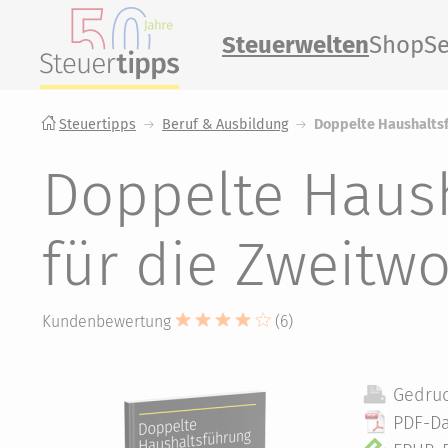
Steuerwelten
Shop
Se
Steuertipps
Beruf & Ausbildung
Doppelte Haushaltsf
Doppelte Haush
für die Zweitw
Kundenbewertung
(6)
Gedruc
PDF-Da