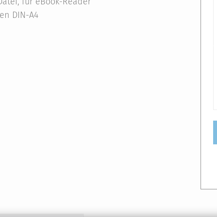
atei, für eBook-Reader
ten DIN-A4