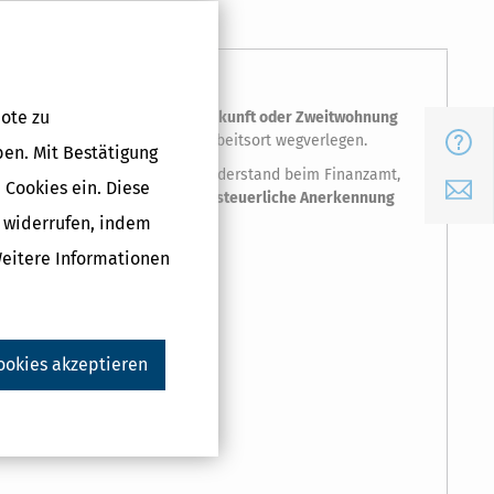
ote zu
 Beschäftigungsort eine Unterkunft oder Zweitwohnung
n Sie Ihre Hauptwohnung vom Arbeitsort wegverlegen.
FAQ
ben. Mit Bestätigung
 Doch häufig stoßen sie auf Widerstand beim Finanzamt,
 Cookies ein. Diese
E-Mail
tigen Argumenten Ihr
Recht auf steuerliche Anerkennung
g widerrufen, indem
Weitere Informationen
ookies akzeptieren