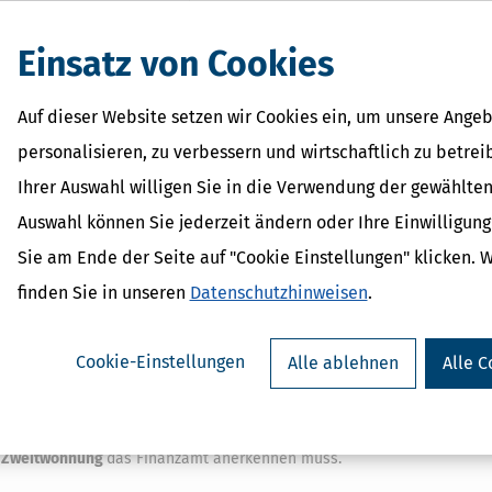
undenbewertungen
Einsatz von Cookies
Auf dieser Website setzen wir Cookies ein, um unsere Angeb
Arbeitsplatz weiter entfernt von der Hauptwohnung. Da benötigt man
am
 Abs. 1 Nr. 5 EStG vor. Nach neuer Rechtsprechung gilt das auch, wen
personalisieren, zu verbessern und wirtschaftlich zu betrei
erklärung Kosten für eine doppelte Haushaltsführung geltend machen.
Ihrer Auswahl willigen Sie in die Verwendung der gewählten
im Haus der Eltern befinden. Unser Beitrag hilft Ihnen, mit den rich
Auswahl können Sie jederzeit ändern oder Ihre Einwilligun
erlich absetzbar ist. Erfahren Sie zum Beispiel,
Sie am Ende der Seite auf "Cookie Einstellungen" klicken. 
rbeitsplatz
finden Sie in unseren
in der Anlage N optimal ansetzen;
Datenschutzhinweisen
.
flegungspauschbeträgen
zu Ihrem Vorteil neu beginnt;
Cookie-Einstellungen
Alle ablehnen
Alle C
s steuerlich beachten müssen;
g steuerlich absetzbar sind;
er Zweitwohnung
das Finanzamt anerkennen muss.