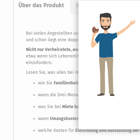
Über das Produkt
Inhaltsverzeichnis
K
Bei vielen Angestellten und Beamten befindet sich der 
und schon liegt eine doppelte Haushaltsführung nach § 9
Nicht nur Verheiratete, auch Ledige
können in der Steuer
etwa wenn sich Lebensmittelpunkt und eigener Hausstand 
einzufordern.
Lesen Sie, was alles bei doppelter Haushaltsführung steu
wie Sie
Familienheimfahrten
und die
Fahrten zum A
wann die Drei-Monats-Frist für den Abzug von
Verp
was Sie bei
Miete bzw. Kauf der Zweitwohnung
alle
wann
Umzugskosten
bei doppelter Haushaltsführun
welche Kosten für
Einrichtung und Ausstattung d