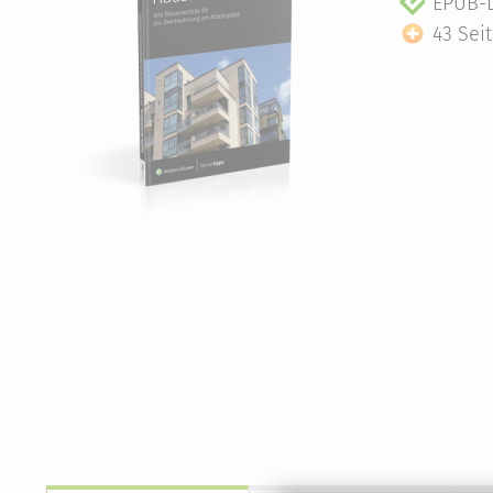
EPUB-D
43 Sei