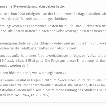
meinsame Steuererklärung abgegeben hatte.
 hatte schon 2008 erfolgreich an der Fernuniversität Hagen studiert, a
 war dort als Teilzeitstudent eingeschrieben.
erbungskosten des Ehemannes Kosten für 29 Hin- und Rückfahrten zw
tend. Die Kosten hatten sie nach den Reisekostengrundsätzen berechne
ernungspauschale berücksichtigen – dabei wird nicht die Hin- und Rüc
sten für die Fahrtkosten hätten sich also halbiert.
m, das außerhalb eines Arbeitsverhältnisses erfolge, ein Vollzeitstu
§ 9 Absatz 4 Satz 8 EStG gelte. Die Folge aus dieser Einordnung ist, das
endet werden darf.
nd den höheren Abzug von Werbungkosten zu.
zur Fernuniversität in Hagen nicht zum Zweck eines Vollzeitstudiums 
e nur etwa 20 Stunden wöchentlich studiert. Die Tatsache, dass er im 
eitstudiums unerheblich: Allein der zeitliche Umfang des Studiums sei 
il vom 24.10.2024, Az. VI R 7/22).