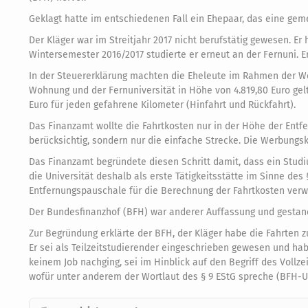
Geklagt hatte im entschiedenen Fall ein Ehepaar, das eine ge
Der Kläger war im Streitjahr 2017 nicht berufstätig gewesen. Er
Wintersemester 2016/2017 studierte er erneut an der Fernuni. Er
In der Steuererklärung machten die Eheleute im Rahmen der W
Wohnung und der Fernuniversität in Höhe von 4.819,80 Euro gel
Euro für jeden gefahrene Kilometer (Hinfahrt und Rückfahrt).
Das Finanzamt wollte die Fahrtkosten nur in der Höhe der Entf
berücksichtig, sondern nur die einfache Strecke. Die Werbungsko
Das Finanzamt begründete diesen Schritt damit, dass ein Studiu
die Universität deshalb als erste Tätigkeitsstätte im Sinne des 
Entfernungspauschale für die Berechnung der Fahrtkosten verw
Der Bundesfinanzhof (BFH) war anderer Auffassung und gesta
Zur Begründung erklärte der BFH, der Kläger habe die Fahrten 
Er sei als Teilzeitstudierender eingeschrieben gewesen und hab
keinem Job nachging, sei im Hinblick auf den Begriff des Vollz
wofür unter anderem der Wortlaut des § 9 EStG spreche (BFH-Urte