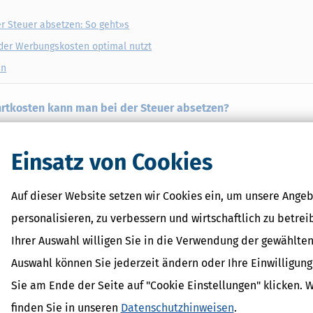
r Steuer absetzen: So geht»s
der Werbungskosten optimal nutzt
en
hrtkosten kann man bei der Steuer absetzen?
chlichen Reisekostengrundsätzen als Werbungskosten abgezogen werd
Strecke mit 0,30 Euro pro Kilometer bei der Steuer geltend gemacht w
Einsatz von Cookies
osten nur in Höhe der Entfernungspauschale berücksichtigt. Hierbei wi
hnung und Studienort mit 0,30 Euro pro Kilometer angesetzt.
Auf dieser Website setzen wir Cookies ein, um unsere Angeb
 und Zeitaufwand
personalisieren, zu verbessern und wirtschaftlich zu betrei
job entspricht, also etwa 40 Stunden pro Woche beansprucht. Ein Teilz
Ihrer Auswahl willigen Sie in die Verwendung der gewählten
20 Stunden pro Woche.
Auswahl können Sie jederzeit ändern oder Ihre Einwilligun
dass es für die Absetzbarkeit der Fahrtkosten allein auf den zeitlich
Sie am Ende der Seite auf "Cookie Einstellungen" klicken. 
i ein Arbeitsverhältnis besteht oder nicht, ist nicht relevant.
finden Sie in unseren
Datenschutzhinweisen
.