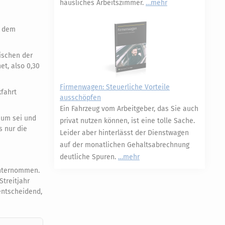
häusliches Arbeitszimmer.
mehr
b dem
ischen der
t, also 0,30
Firmenwagen: Steuerliche Vorteile
kfahrt
ausschöpfen
Ein Fahrzeug vom Arbeitgeber, das Sie auch
dium sei und
privat nutzen können, ist eine tolle Sache.
s nur die
Leider aber hinterlässt der Dienstwagen
auf der monatlichen Gehaltsabrechnung
deutliche Spuren.
mehr
unternommen.
Streitjahr
entscheidend,