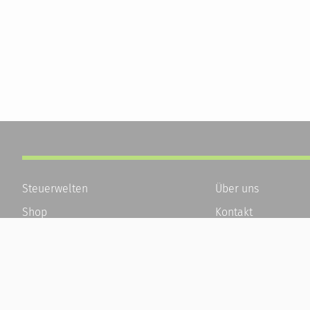
Steuerwelten
Über uns
Shop
Kontakt
Service
Karriere
Newsletter-Anmeldung
Häufige Fragen / F
Alle News
Kundenkonto
Steuererklärung Online
Kundenservice und