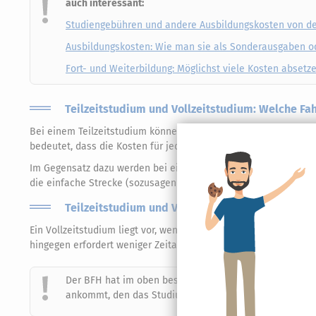
auch interessant:
Studiengebühren und andere Ausbildungskosten von de
Ausbildungskosten: Wie man sie als Sonderausgaben o
Fort- und Weiterbildung: Möglichst viele Kosten absetz
Teilzeitstudium und Vollzeitstudium: Welche Fa
Bei einem Teilzeitstudium können Fahrtkosten nach den tatsä
bedeutet, dass die Kosten für jeden gefahrenen Kilometer der 
Im Gegensatz dazu werden bei einem Vollzeitstudium die Fahrtk
die einfache Strecke (sozusagen nur die Hinfahrt) zwischen Wo
Teilzeitstudium und Vollzeitstudium: Definition
Ein Vollzeitstudium liegt vor, wenn das Studium einem Vollzeit
hingegen erfordert weniger Zeitaufwand, typischerweise etwa 
Der BFH hat im oben beschriebenen Urteil klargestellt, 
ankommt, den das Studium in Anspruch nimmt. Ob nebenbe