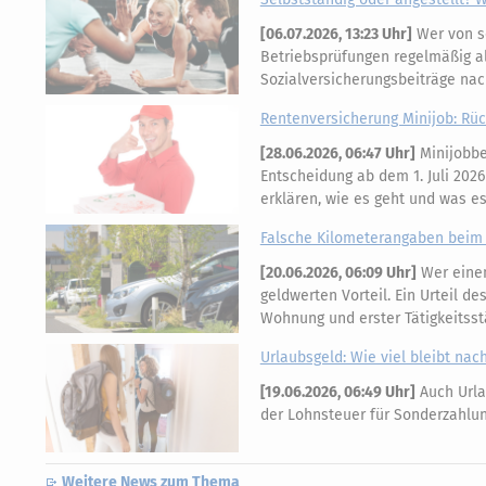
[
06.07.2026, 13:23 Uhr
]
Wer von s
Betriebsprüfungen regelmäßig al
Sozialversicherungsbeiträge na
Rentenversicherung Minijob: Rüc
[
28.06.2026, 06:47 Uhr
]
Minijobbe
Entscheidung ab dem 1. Juli 20
erklären, wie es geht und was es
Falsche Kilometerangaben beim 
[
20.06.2026, 06:09 Uhr
]
Wer einen
geldwerten Vorteil. Ein Urteil d
Wohnung und erster Tätigkeitsst
Urlaubsgeld: Wie viel bleibt nac
[
19.06.2026, 06:49 Uhr
]
Auch Urla
der Lohnsteuer für Sonderzahlun
Weitere News zum Thema