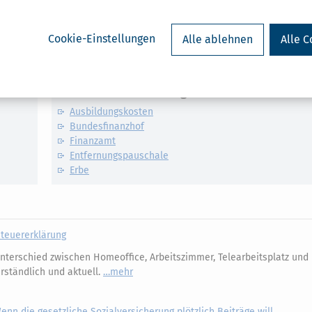
Cookie-Einstellungen
Alle ablehnen
Alle C
Verwandte Lexikon-Begriffe
Ausbildungskosten
Bundesfinanzhof
Finanzamt
Entfernungspauschale
Erbe
Steuererklärung
nterschied zwischen Homeoffice, Arbeitszimmer, Telearbeitsplatz un
erständlich und aktuell.
mehr
enn die gesetzliche Sozialversicherung plötzlich Beiträge will