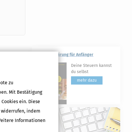
Steuererklärung für Anfänger
en. Das
erden können.
Deine Steuern kannst
rd lediglich
du selbst
mehr dazu
ote zu
ben. Mit Bestätigung
eitstudium
 Cookies ein. Diese
g widerrufen, indem
en Umfang
Weitere Informationen