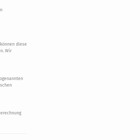
on
, können diese
n. Wir
 sogenannten
ischen
 Berechnung