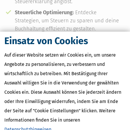
Steuererklärung angibst.
Steuerliche Optimierung:
Entdecke
Strategien, um Steuern zu sparen und deine
Buchhaltung effizient zu gestalten.
Einsatz von Cookies
Auf dieser Website setzen wir Cookies ein, um unsere
Erhältlich als Taschenbuch und als E-Book
Angebote zu personalisieren, zu verbessern und
Taschenbuch
E-Book
wirtschaftlich zu betreiben. Mit Bestätigung Ihrer
19,
18,
99 €
99 €
*
*
Auswahl willigen Sie in die Verwendung der gewählten
Cookies ein. Diese Auswahl können Sie jederzeit ändern
1. Auflage
oder Ihre Einwilligung widerrufen, indem Sie am Ende
Stand August 2024
DIN A 5
der Seite auf "Cookie Einstellungen" klicken. Weitere
312 Seiten
Informationen finden Sie in unseren
Datenschutzhinweisen
.