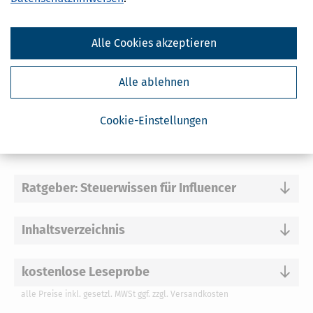
Alle Cookies akzeptieren
In den Warenkorb
*Preise inkl. gesetzl. MwSt.
Alle ablehnen
Sofort lieferbar
zzgl. Versandkosten 1,95 €; bei Auslandsversand plus 2 €.
Cookie-Einstellungen
Ratgeber: Steuerwissen für Influencer
Inhaltsverzeichnis
kostenlose Leseprobe
alle Preise inkl. gesetzl. MWSt ggf. zzgl. Versandkosten