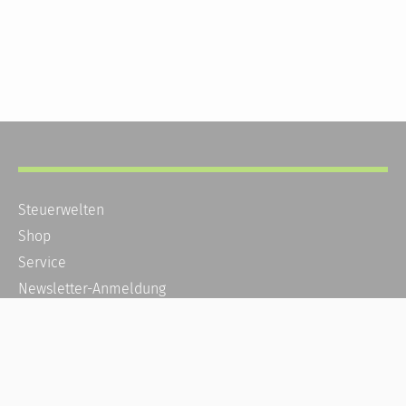
Steuerwelten
Shop
Service
Newsletter-Anmeldung
Alle News
Steuererklärung Online
Referenz