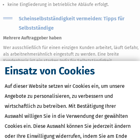
keine Eingliederung in betriebliche Abläufe erfolgt.
Scheinselbstständigkeit vermeiden: Tipps für
Selbstständige
Mehrere Auftraggeber haben
Wer ausschließlich für einen einzigen Kunden arbeitet, läuft Gefahr,
als arbeitnehmerähnlich eingestuft zu werden. Eine breite
Kundenbasis ist ein starkes Indiz für Selbstständigkeit.
Einsatz von Cookies
Eigene Infrastruktur nutzen
Selbstständige sollten mit eigenen Geräten, Softwarelizenzen und
Auf dieser Website setzen wir Cookies ein, um unsere
Kommunikationsmitteln arbeiten. Auch eine eigene Website,
Geschäftspost und ein professionelles Auftreten stärken den
Angebote zu personalisieren, zu verbessern und
Eindruck unternehmerischer Eigenständigkeit.
wirtschaftlich zu betreiben. Mit Bestätigung Ihrer
Verträge prüfen (lassen)
Auswahl willigen Sie in die Verwendung der gewählten
Auch Selbstständige sollten ihre Verträge kritisch prüfen –
Cookies ein. Diese Auswahl können Sie jederzeit ändern
idealerweise mit Unterstützung durch einen Fachanwalt für
Arbeitsrecht oder Sozialrecht.
oder Ihre Einwilligung widerrufen, indem Sie am Ende