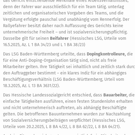
das Gericht entscheidende Merkmale eines Arbeitsverhältnisses,
denn der Fahrer war ausschließlich für ein Team tätig. unterlag
zeitlichen und organisatorischen Vorgaben des Teams, und die
Vergütung erfolgte pauschal und unabhängig vom Rennerfolg. Der
Rallyefahrer besitzt daher nach Auffassung des Gerichts keine
unternehmerische Freiheit – und ist sozialversicherungspflichtig.
Dasselbe gilt für seinen
Beifahrer
(Hessisches LSG, Urteile vom
16.5.2025, Az. L 1 BA 34/23 und L 1 BA 38/23)
Das LSG Baden-Württemberg urteilte, dass
Dopingkontrolleure,
die
für eine Anti-Doping-Organisation tätig sind, nicht als freie
Mitarbeiter gelten. Ihre Tätigkeit sei inhaltlich und zeitlich stark dur
den Auftraggeber bestimmt – ein klares Indiz für ein abhängiges
Beschäftigungsverhältnis (LSG Baden-Württemberg, Urteil vom
18.3.2025, Az. L 13 BA 3631/22).
Das Hessische Landessozialgericht entschied, dass
Bauarbeiter,
die
einfache Tätigkeiten ausführen, einen festen Stundenlohn erhalten
und nicht unternehmerisch auftreten, als abhängig Beschäftigte
gelten. Die betroffenen Bauunternehmen wurden zur Nachzahlung
von Sozialversicherungsbeiträgen verpflichtet (Hessisches LSG,
Urteile vom 20.2.2025, L 8 BA 4/22, L 8 BA 62/22, L 8 BA 64/21).