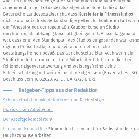
Auch im Fitnessbereich geraten vermeintlich freie Mitarbeitende
zunehmend in den Fokus der Sozialgerichte. So entschied das
Bayerische Landessozialgericht, dass
Kursleiter in Fitnessstudios
nicht automatisch als Selbstständige gelten. Im konkreten Fall wurd
ein Fitnesstrainer, der regelmäßig Gruppenkurse im Studio
durchführte, als abhängig beschäftigt eingestuft. Ausschlaggebend
war, dass er in den Stundenplan des Studios eingebunden war, kein
eigenen Preise festlegte und keine unternehmerische
Gestaltungsfreiheit besaß. Das Gericht stellte klar: Auch wenn ein
Studio Kursleiter formal als freie Mitarbeiter führt, kann dies bei
fehlender Eigenverantwortung und Weisungsfreiheit eine
Fehleinschätzung mit weitreichenden Folgen sein (Bayerisches LSG,
Beschluss vom 18.8.2023, Az. L 7 BA 72/23 B ER).
Ratgeber-Tipps aus der Redaktion
Scheinselbstständigkeit: Kriterien und Rechtsfolgen
Praxiswissen Arbeitgeber
Der Arbeitgeberassistent
Ich bin im Homeoffice
Steuern leicht gemacht für Selbstständige, di
(auch) zuhause arbeiten