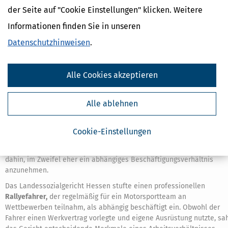
Rechnungsstellung und Buchhaltung professionell führen
der Seite auf "Cookie Einstellungen" klicken. Weitere
Eine ordentliche Buchführung, regelmäßige Rechnungsstellung und
Informationen finden Sie in unseren
die Abführung von Steuern und Sozialabgaben (z. B. freiwillige
Rentenversicherung) unterstreichen die Selbstständigkeit.
Datenschutzhinweisen
.
Auftragsverhältnisse regelmäßig reflektieren
Auch langjährige Geschäftsbeziehungen können sich verändern.
Alle Cookies akzeptieren
Selbstständige sollten regelmäßig prüfen, ob sich ihre Tätigkeit noc
im Rahmen der Selbstständigkeit bewegt oder ob eine
Alle ablehnen
Statusänderung notwendig ist.
Scheinselbstständigkeit: Aktuelle Urteile
Cookie-Einstellungen
Urteile aus der jüngsten Vergangenheit zeigen: Die Gerichte prüfen
genau, ob eine echte Selbstständigkeit vorliegt. Die Tendenz geht
dahin, im Zweifel eher ein abhängiges Beschäftigungsverhältnis
anzunehmen.
Das Landessozialgericht Hessen stufte einen professionellen
Rallyefahrer,
der regelmäßig für ein Motorsportteam an
Wettbewerben teilnahm, als abhängig beschäftigt ein. Obwohl der
Fahrer einen Werkvertrag vorlegte und eigene Ausrüstung nutzte, sa