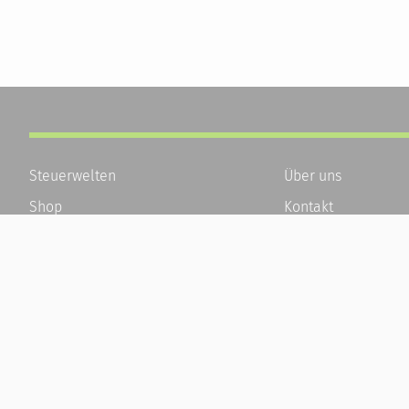
Steuerwelten
Über uns
Shop
Kontakt
Service
Karriere
Newsletter-Anmeldung
Häufige Fragen / F
Alle News
Kundenkonto
Steuererklärung Online
Kundenservice und
Referenz
Vertrag widerrufen