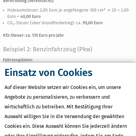
Berechnung (vereinfacht):
Hubraumsteuer: 2,00 Euro je angefangene 100 cm³ → 20 × 2,00
Euro =
40,00 Euro
CO₂‑Steuer (über Grundfreibetrag): ca.
95,00 Euro
Kfz‑Steuer: ca. 135 Euro pro Jahr
Beispiel 2: Benzinfahrzeug (Pkw)
Fahrzeugdaten:
Einsatz von Cookies
Antriebsart: Benzin
Hubraum: 1.395 cm³
CO₂‑Ausstoß: 118 g/km
Auf dieser Website setzen wir Cookies ein, um unsere
Erstzulassung: 2020
Emissionsklasse: Euro 6
Angebote zu personalisieren, zu verbessern und
wirtschaftlich zu betreiben. Mit Bestätigung Ihrer
Berechnung (vereinfacht):
Auswahl willigen Sie in die Verwendung der gewählten
Hubraumsteuer: 2,00 Euro je angefangene 100 cm³ → 14 × 2,00
Euro =
28,00 Euro
Cookies ein. Diese Auswahl können Sie jederzeit ändern
CO₂‑Steuer: ca.
30,00 Euro
oder Ihre Einwilligung widerrufen, indem Sie am Ende