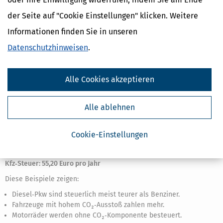
Kfz‑Steuer: ca. 58 Euro pro Jahr
der Seite auf "Cookie Einstellungen" klicken. Weitere
Beispiel 3: Motorrad
Informationen finden Sie in unseren
Datenschutzhinweisen
.
Fahrzeugdaten:
Fahrzeugart: Motorrad
Hubraum: 750 cm³
Alle Cookies akzeptieren
Erstzulassung: 2019
Antriebsart: Benzin
Alle ablehnen
Berechnung:
Steuer: 1,84 Euro je angefangene 25 cm³ → 30 × 1,84 Euro =
55,20
Cookie-Einstellungen
Euro
Kfz‑Steuer: 55,20 Euro pro Jahr
Diese Beispiele zeigen:
Diesel‑Pkw sind steuerlich meist teurer als Benziner.
Fahrzeuge mit hohem CO₂‑Ausstoß zahlen mehr.
Motorräder werden ohne CO₂‑Komponente besteuert.