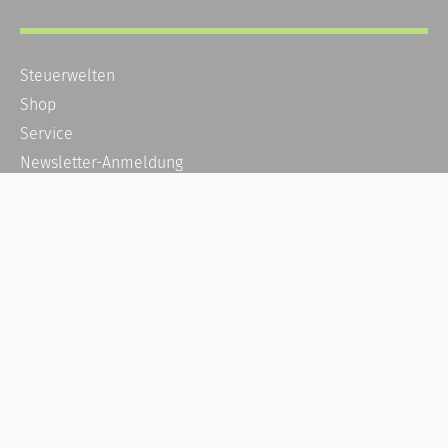
Steuerwelten
Shop
Service
Newsletter-Anmeldung
Alle News
Steuererklärung Online
Referenz
Über uns
Kontakt
Karriere
Häufige Fragen / FAQ
Kundenkonto
Kundenservice und Support