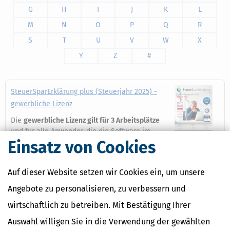
G
H
I
J
K
L
M
N
O
P
Q
R
S
T
U
V
W
X
Y
Z
#
SteuerSparErklärung plus (Steuerjahr 2025) -
gewerbliche Lizenz
Die
gewerbliche Lizenz gilt für 3 Arbeitsplätze
und für alle Anwender, die die Software im
Einsatz von Cookies
Rahmen einer entgeltlichen Hilfe in
Steuersachen nutzen, also insbesondere beim Einsatz in
steuerberatenden Berufen (Lohnsteuerhilfeverein,
Auf dieser Website setzen wir Cookies ein, um unsere
Steuerberater, Rechtsanwälte o.ä.).
Angebote zu personalisieren, zu verbessern und
Mehr dazu
wirtschaftlich zu betreiben. Mit Bestätigung Ihrer
Auswahl willigen Sie in die Verwendung der gewählten