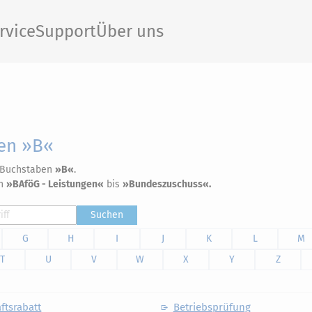
rvice
Support
Über uns
ben »B«
m Buchstaben
»B«
.
on
»BAföG - Leistungen«
bis
»Bundeszuschuss«.
Suchen
G
H
I
J
K
L
M
T
U
V
W
X
Y
Z
ftsrabatt
Betriebsprüfung