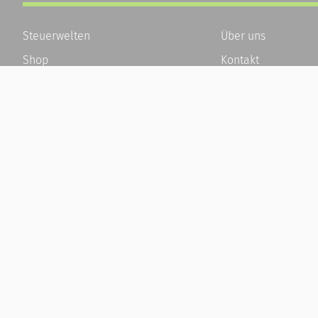
Steuerwelten
Über uns
Shop
Kontakt
Service
Karriere
Newsletter-Anmeldung
Häufige Fragen / F
Alle News
Kundenkonto
Steuererklärung Online
Kundenservice und
Referenz
Vertrag widerrufen