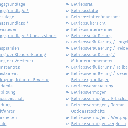
gsgrundlage
Betriebsrat
gsgrundlage /
Betriebsstätte
mzulage
Betriebsstättenfinanzamt
gsgrundlage /
Betriebsübersicht
ensteuer
Betriebsunternehmen
gsgrundlage / Umsatzsteuer
Betriebsveräußerung
Betriebsveräußerung / Entgel
nsprämien
Betriebsveräußerung / Freibe
ung der Steuererklärung
Betriebsveräußerung /
ung der Vorsteuer
Mitunternehmeranteil
ungsantrag
Betriebsveräußerung / Teilbe
Testament
Betriebsveräußerung / wesen
htigung früherer Erwerbe
Betriebsgrundlagen
ademie
Betriebsveranstaltung
sbildung
Betriebsvermögen
nossenschaft
Betriebsvermögen / Erbschaf
eidung
Betriebsvermögen / Termin-
ftfahrer
Optionsgeschäfte
ankheiten
Betriebsvermögen / Wertpap
hule
Betriebsvermögensvergleich