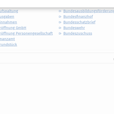
che Altersvorsorge
Büroausstattung
ufspaltung
Bundesausbildungsförderung
ausgaben
Bundesfinanzhof
einnahmen
Bundesschatzbrief
eröffnung GmbH
Bundeswehr
röffnung Personengesellschaft
Bundeszuschuss
inanzamt
grundstück