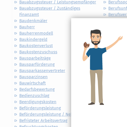
Bauabzugssteuer / Leistungsempfänger
Berufsspo
Bauabzugssteuer / Zuständiges
Berufsunf
Finanzamt
Berufsve
Baudenkmäler
Bescheid
Bauherr
Bescheid
Bauherrenmodell
Beschränk
Baukindergeld
Beschwer
Baukostenverlust
Beseitig
Baukostenzuschuss
Besitzun
Bausparbeiträge
Besonder
Bausparförderung
Besonder
Bausparkassenvertreter
Besonder
Bausparzinsen
Besorgun
Bauwirtschaft
Bestandsk
Bedarfsbewertung
Bestattu
Bedienzuschlag
Bestechu
Beerdigungskosten
Bestimmu
Beförderungsleistung
Betreuer
Beförderungsleistung / Nebenleistung
Betreuung
Befristeter Arbeitsvertrag
Betreuun
Befruchtungskosten
Betrieb g