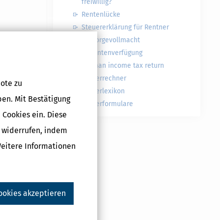
freiwillig?
Rentenlücke
Steuererklärung für Rentner
Vorsorgevollmacht
Patientenverfügung
German income tax return
Steuerrechner
ote zu
Steuerlexikon
ben. Mit Bestätigung
Steuerformulare
 Cookies ein. Diese
g widerrufen, indem
Weitere Informationen
ookies akzeptieren