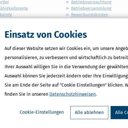
rtler
Betriebsverpachtung
ähigkeitsrente
Betriebversammlung
rbände
Bewerbungskosten
Bewirtungsaufwendungen
änderung
Bezüge
Einsatz von Cookies
te Steuerpflicht
BFH
de
BGB-Gesellschaft
ung von Umweltbelastungen
BIC
Auf dieser Website setzen wir Cookies ein, um unsere Angeb
ternehmen
Biersteuer
personalisieren, zu verbessern und wirtschaftlich zu betrei
e Veranlagung
Bilanz
e Verbrauchsteuern
Bilanzänderung
Ihrer Auswahl willigen Sie in die Verwendung der gewählten
e Verwertung
Bilanzberichtigung
Auswahl können Sie jederzeit ändern oder Ihre Einwilligun
gsleistung
Blindengeld
raft
Bodenschatz
Sie am Ende der Seite auf "Cookie Einstellungen" klicken. 
ngskosten
Börsensteuer
finden Sie in unseren
Datenschutzhinweisen
.
ngsgelder
Bonität
ngslandprinzip
Branntweinsteuer
Buchführungspflicht
Cookie-Einstellungen
Alle ablehnen
Alle C
sfreibetrag
Buchwert
gsrechtsreform 2023
Bücher
ewerblicher Art
Bürgschaftskosten