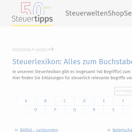
Steuerwelten
Shop
Se
Steuertipps
Lexikon
B
Steuerlexikon: Alles zum Buchsta
In unserem Steuerlexikon gibt es insgesamt 140 Begriff(e) zu
Hier finden Sie Erklärungen für steuerlich relevante Begriffe v
A
B
C
D
E
F
O
P
Q
R
S
BAföG - Leistungen
Belegscha