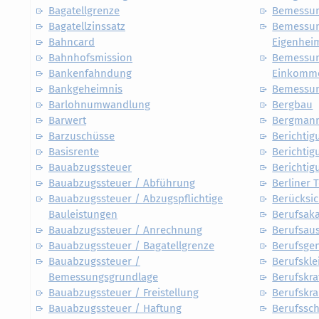
Bagatellgrenze
Bemessun
Bagatellzinssatz
Bemessun
Bahncard
Eigenhei
Bahnhofsmission
Bemessun
Bankenfahndung
Einkomm
Bankgeheimnis
Bemessun
Barlohnumwandlung
Bergbau
Barwert
Bergman
Barzuschüsse
Berichtig
Basisrente
Berichtig
Bauabzugssteuer
Berichtig
Bauabzugssteuer / Abführung
Berliner 
Bauabzugssteuer / Abzugspflichtige
Berücksic
Bauleistungen
Berufsak
Bauabzugssteuer / Anrechnung
Berufsau
Bauabzugssteuer / Bagatellgrenze
Berufsge
Bauabzugssteuer /
Berufskl
Bemessungsgrundlage
Berufskra
Bauabzugssteuer / Freistellung
Berufskr
Bauabzugssteuer / Haftung
Berufssc