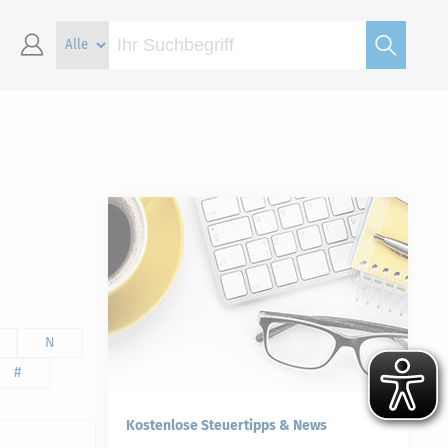
N
#
Kostenlose Steuertipps & News