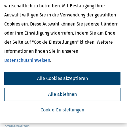
wirtschaftlich zu betreiben. Mit Bestätigung Ihrer
Auswahl willigen Sie in die Verwendung der gewählten
Cookies ein. Diese Auswahl können Sie jederzeit ändern
oder Ihre Einwilligung widerrufen, indem Sie am Ende
der Seite auf "Cookie Einstellungen" klicken. Weitere
Informationen finden Sie in unseren
Kostenlose Steuertipps & News
Datenschutzhinweisen
.
Absenden
Steuertipps
Alle Cookies akzeptieren
Steuertipps Selbstständige
Geldtipps
Alle ablehnen
Ja, ich möchte die kostenlosen Newsletter
von Steuertipps abonnieren. Die
Datenschutzhinweise
habe ich gelesen.
Meine Einwilligung kann ich jederzeit durch
Cookie-Einstellungen
Abbestellung des Newsletters widerrufen.
Steuerwelten