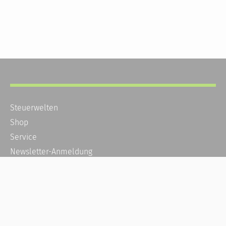
Steuerwelten
Shop
Service
Newsletter-Anmeldung
Alle News
Steuererklärung Online
Referenz
Über uns