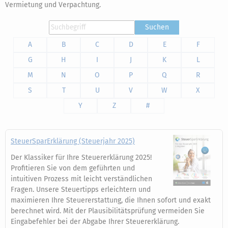
Vermietung und Verpachtung.
Suchen
A
B
C
D
E
F
G
H
I
J
K
L
M
N
O
P
Q
R
S
T
U
V
W
X
Y
Z
#
SteuerSparErklärung (Steuerjahr 2025)
Der Klassiker für Ihre Steuererklärung 2025!
Profitieren Sie von dem geführten und
intuitiven Prozess mit leicht verständlichen
Fragen. Unsere Steuertipps erleichtern und
maximieren Ihre Steuererstattung, die Ihnen sofort und exakt
berechnet wird. Mit der Plausibilitätsprüfung vermeiden Sie
Eingabefehler bei der Abgabe Ihrer Steuererklärung.