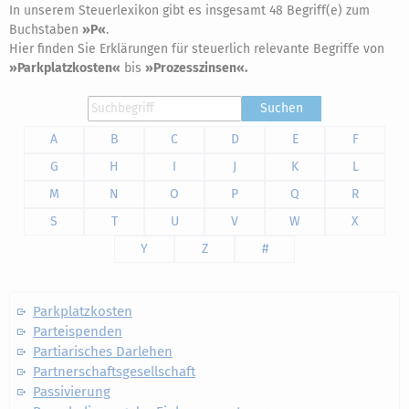
In unserem Steuerlexikon gibt es insgesamt 48 Begriff(e) zum
Buchstaben
»P«
.
Hier finden Sie Erklärungen für steuerlich relevante Begriffe von
»Parkplatzkosten«
bis
»Prozesszinsen«.
Suchen
A
B
C
D
E
F
G
H
I
J
K
L
M
N
O
P
Q
R
S
T
U
V
W
X
Y
Z
#
Parkplatzkosten
Parteispenden
Partiarisches Darlehen
Partnerschaftsgesellschaft
Passivierung