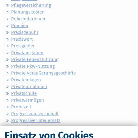
Pflegeversicherung
Planungskosten
Policendarlehen
Prämien
Praxisgebühr
Praxiswert
Preisgelder
Privatausgaben
Private Lebensführung
Private Pkw-Nutzung
Private Veräußerungsgeschäfte
Privateinlagen
Privatentnahmen
Privatschule
Privatvermögen
Probezeit
Progressionsvorbehalt
Progressiver Steuersatz
Promotion
Einsatz von Cookies
Provision