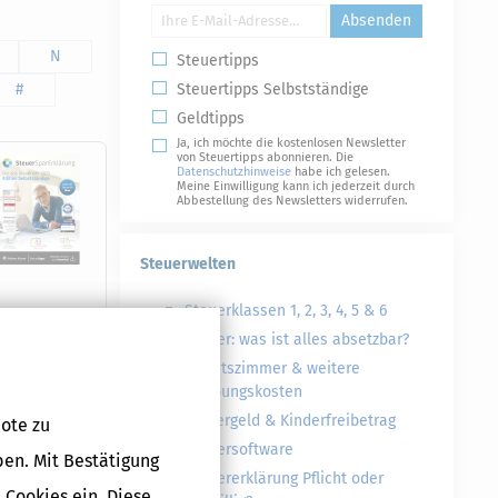
Absenden
N
Steuertipps
#
Steuertipps Selbstständige
Geldtipps
Ja, ich möchte die kostenlosen Newsletter
von Steuertipps abonnieren. Die
Datenschutzhinweise
habe ich gelesen.
Meine Einwilligung kann ich jederzeit durch
Abbestellung des Newsletters widerrufen.
Steuerwelten
Steuerklassen 1, 2, 3, 4, 5 & 6
Steuer: was ist alles absetzbar?
Druckversion
Arbeitszimmer & weitere
Werbungskosten
Kindergeld & Kinderfreibetrag
ote zu
iungen
Steuersoftware
ben. Mit Bestätigung
Steuererklärung Pflicht oder
dner
 Cookies ein. Diese