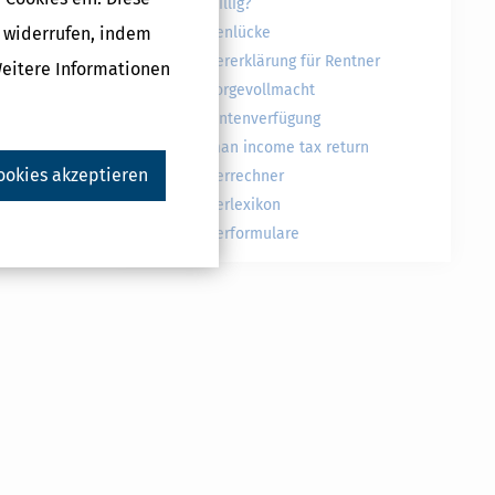
freiwillig?
ng
g widerrufen, indem
Rentenlücke
enleistung
Steuererklärung für Rentner
Weitere Informationen
grundlage
Vorsorgevollmacht
Patientenverfügung
German income tax return
ookies akzeptieren
Steuerrechner
Steuerlexikon
Steuerformulare