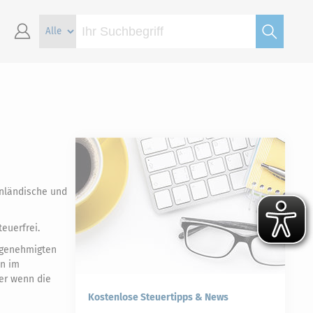
inländische und
euerfrei.
 genehmigten
en im
er wenn die
Kostenlose Steuertipps & News