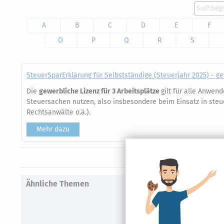
A
B
C
D
E
F
O
P
Q
R
S
SteuerSparErklärung für Selbstständige (Steuerjahr 2025) - g
Die
gewerbliche Lizenz für 3 Arbeitsplätze
gilt für alle Anwen
Steuersachen nutzen, also insbesondere beim Einsatz in steu
Rechtsanwälte o.ä.).
Mehr dazu
Ähnliche Themen