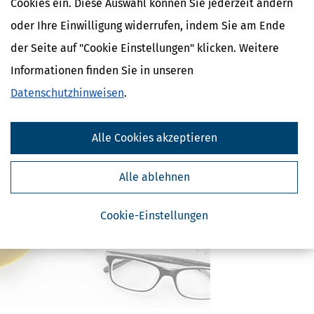
Cookies ein. Diese Auswahl können Sie jederzeit ändern
Umsatzsteuer / Steuerschuldumkehr
oder Ihre Einwilligung widerrufen, indem Sie am Ende
Umsatzsteuer
Umsatzsteuer / Steuerschuldner
der Seite auf "Cookie Einstellungen" klicken. Weitere
Umsatzsteuer / unberechtigter
Informationen finden Sie in unseren
Steuerausweis
Umsatzsteuer / Durchschnittssätze
Datenschutzhinweisen
.
Umsatzsteuer / Steuersätze
Umsatzsteuer / Bemessungsgrundlage
Umsatzsteuer / Reihengeschäft
Alle Cookies akzeptieren
Alle ablehnen
Cookie-Einstellungen