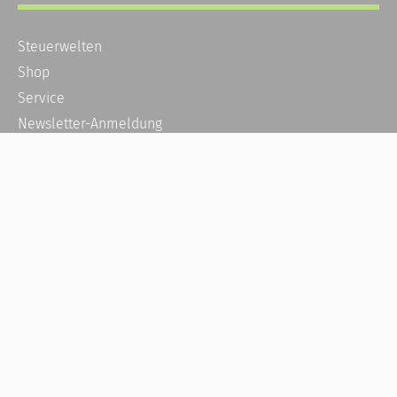
Steuerwelten
Shop
Service
Newsletter-Anmeldung
Alle News
Steuererklärung Online
Referenz
Über uns
Kontakt
Karriere
Häufige Fragen / FAQ
Kundenkonto
Kundenservice und Support
Vertrag widerrufen