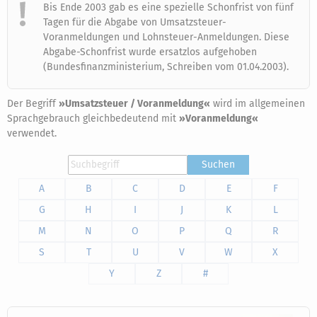
Bis Ende 2003 gab es eine spezielle Schonfrist von fünf
Tagen für die Abgabe von Umsatzsteuer-
Voranmeldungen und Lohnsteuer-Anmeldungen. Diese
Abgabe-Schonfrist wurde ersatzlos aufgehoben
(Bundesfinanzministerium, Schreiben vom 01.04.2003).
Der Begriff
»Umsatzsteuer / Voranmeldung«
wird im allgemeinen
Sprachgebrauch gleichbedeutend mit
»Voranmeldung«
verwendet.
Suchen
A
B
C
D
E
F
G
H
I
J
K
L
M
N
O
P
Q
R
S
T
U
V
W
X
Y
Z
#