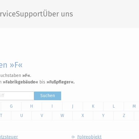
rvice
Support
Über uns
en »F«
 Buchstaben
»F«
.
on
»Fabrikgebäude«
bis
»Fußpfleger«.
Suchen
G
H
I
J
K
L
M
T
U
V
W
X
Y
Z
tzsteuer
Folgeobjekt