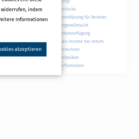
freiwillig?
g widerrufen, indem
Rentenlücke
Steuererklärung für Rentner
Weitere Informationen
Vorsorgevollmacht
Patientenverfügung
German income tax return
ookies akzeptieren
Steuerrechner
Steuerlexikon
Druckversion
Steuerformulare