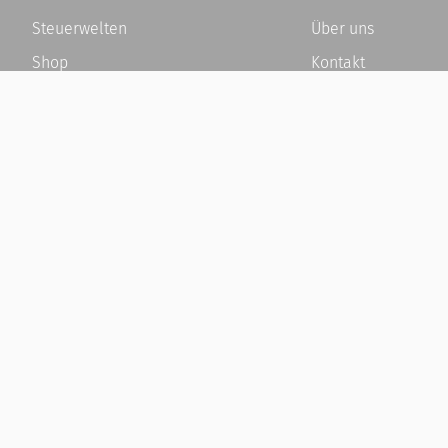
Steuerwelten
Über uns
Shop
Kontakt
Service
Karriere
Newsletter-Anmeldung
Häufige Fragen / F
Alle News
Kundenkonto
Steuererklärung Online
Kundenservice und
Referenz
Vertrag widerrufen