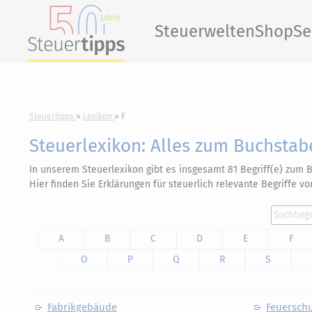
Steuerwelten
Shop
Se
Steuertipps
Lexikon
F
Steuerlexikon: Alles zum Buchstab
In unserem Steuerlexikon gibt es insgesamt 81 Begriff(e) zum
Hier finden Sie Erklärungen für steuerlich relevante Begriffe v
A
B
C
D
E
F
O
P
Q
R
S
Fabrikgebäude
Feuerschu