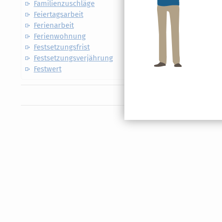
Familienzuschläge
Förderge
Feiertagsarbeit
Fördergeb
Ferienarbeit
Fördergr
Ferienwohnung
Förderpr
Festsetzungsfrist
Förderver
Festsetzungsverjährung
Förderze
Festwert
Folgebes