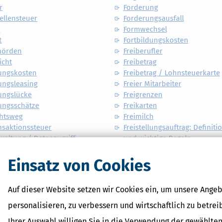
r
Forderung
uellensteuer
Forderungsausfall
s
Formwechsel
t
Fortbildungskosten
hörden
Freiberufler
icht
Freibetrag
rungskosten
Freibetrag / Lohnsteuerkarte
ungsleasing
Freier Mitarbeiter
ungslücke
Freigrenzen
ungsschätze
Freikarten
chtsweg
Freimilch
nsaktionssteuer
Freistellungsauftrag: Definiti
waltung / Datenzugriff
und wichtige Regeln
hrzeug / Garage
Freistellungsbescheid
gen
Freistellungsbescheinigung
Einsatz von Cookies
rt
Freitrunk
reter
Freiwillige Krankenversicher
Auf dieser Website setzen wir Cookies ein, um unsere Angeb
te
Freiwillige Rentenversicheru
en
Freiwillige Zuwendung
personalisieren, zu verbessern und wirtschaftlich zu betrei
inkosten
Freiwilliges soziales Jahr
Ihrer Auswahl willigen Sie in die Verwendung der gewählten