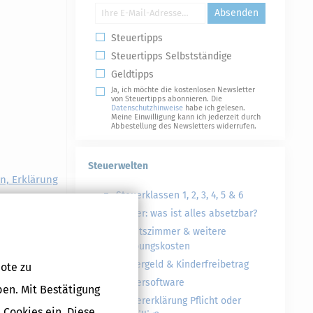
Absenden
Steuertipps
Steuertipps Selbstständige
Geldtipps
Ja, ich möchte die kostenlosen Newsletter
von Steuertipps abonnieren. Die
Datenschutzhinweise
habe ich gelesen.
Meine Einwilligung kann ich jederzeit durch
Abbestellung des Newsletters widerrufen.
Steuerwelten
on, Erklärung
Steuerklassen 1, 2, 3, 4, 5 & 6
Steuer: was ist alles absetzbar?
Arbeitszimmer & weitere
Werbungskosten
ung
Kindergeld & Kinderfreibetrag
ote zu
ng
Steuersoftware
ben. Mit Bestätigung
Steuererklärung Pflicht oder
 Cookies ein. Diese