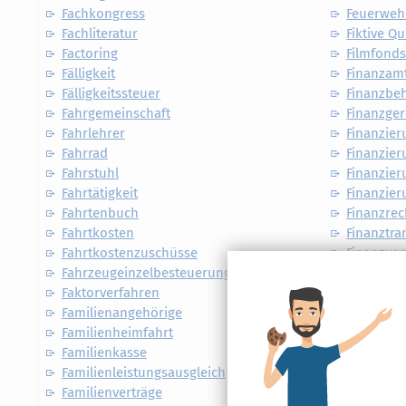
Fachkongress
Feuerweh
Fachliteratur
Fiktive Q
Factoring
Filmfond
Fälligkeit
Finanzam
Fälligkeitssteuer
Finanzbe
Fahrgemeinschaft
Finanzger
Fahrlehrer
Finanzie
Fahrrad
Finanzier
Fahrstuhl
Finanzier
Fahrtätigkeit
Finanzier
Fahrtenbuch
Finanzre
Fahrtkosten
Finanztra
Fahrtkostenzuschüsse
Finanzver
Fahrzeugeinzelbesteuerung
Firmenfa
Faktorverfahren
Firmenwa
Familienangehörige
Firmenwe
Familienheimfahrt
Fiskalvert
Familienkasse
Flexi-Ren
Familienleistungsausgleich
Flugkost
Familienverträge
Flugsche