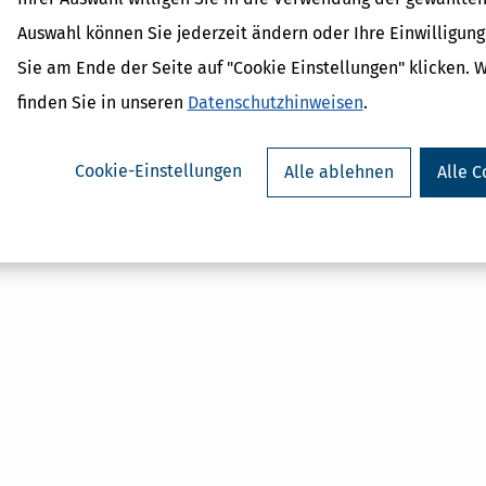
biet / Baumaßnahmen
Fremdvergleich
ietsgesetz
Fremdwährungsguthaben
Auswahl können Sie jederzeit ändern oder Ihre Einwilligun
undbetrag
Fristen
Sie am Ende der Seite auf "Cookie Einstellungen" klicken. 
ogramme der Bundesländer
Fürsorgepflicht
finden Sie in unseren
Datenschutzhinweisen
.
ein
Fußpfleger
itraum
cheid
Cookie-Einstellungen
Alle ablehnen
Alle C