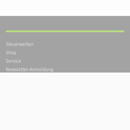
Steuerwelten
Shop
Service
Newsletter-Anmeldung
Alle News
Steuererklärung Online
Referenz
Über uns
Kontakt
Karriere