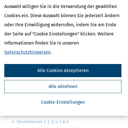
Auswahl willigen Sie in die Verwendung der gewählten
Cookies ein. Diese Auswahl können Sie jederzeit ändern
oder Ihre Einwilligung widerrufen, indem Sie am Ende
der Seite auf "Cookie Einstellungen" klicken. Weitere
Kostenlose Steuertipps & News
Informationen finden Sie in unseren
Absenden
Datenschutzhinweisen
.
Steuertipps
Steuertipps Selbstständige
Alle Cookies akzeptieren
Geldtipps
Ja, ich möchte die kostenlosen Newsletter
von Steuertipps abonnieren. Die
Alle ablehnen
Datenschutzhinweise
habe ich gelesen.
Meine Einwilligung kann ich jederzeit durch
Abbestellung des Newsletters widerrufen.
Cookie-Einstellungen
Steuerwelten
Steuerklassen 1, 2, 3, 4, 5 & 6