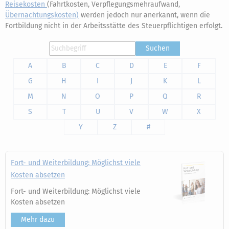
Reisekosten
(Fahrtkosten, Verpflegungsmehraufwand,
Übernachtungskosten)
werden jedoch nur anerkannt, wenn die
Fortbildung nicht in der Arbeitsstätte des Steuerpflichtigen erfolgt.
Suchen
A
B
C
D
E
F
G
H
I
J
K
L
M
N
O
P
Q
R
S
T
U
V
W
X
Y
Z
#
Fort- und Weiterbildung: Möglichst viele
Kosten absetzen
Fort- und Weiterbildung: Möglichst viele
Kosten absetzen
Mehr dazu