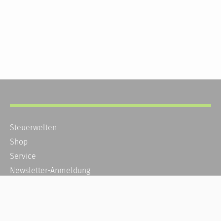
Steuerwelten
Shop
Service
Newsletter-Anmeldung
Alle News
Steuererklärung Online
Referenz