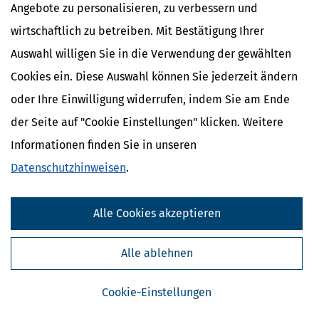
Angebote zu personalisieren, zu verbessern und
wirtschaftlich zu betreiben. Mit Bestätigung Ihrer
Auswahl willigen Sie in die Verwendung der gewählten
Cookies ein. Diese Auswahl können Sie jederzeit ändern
oder Ihre Einwilligung widerrufen, indem Sie am Ende
der Seite auf "Cookie Einstellungen" klicken. Weitere
Informationen finden Sie in unseren
Kostenlose Steuertipps & News
Datenschutzhinweisen
.
Absenden
Alle Cookies akzeptieren
Steuertipps
Steuertipps Selbstständige
Alle ablehnen
Geldtipps
Ja, ich möchte die kostenlosen Newsletter
von Steuertipps abonnieren. Die
Cookie-Einstellungen
Datenschutzhinweise
habe ich gelesen.
Meine Einwilligung kann ich jederzeit durch
Abbestellung des Newsletters widerrufen.