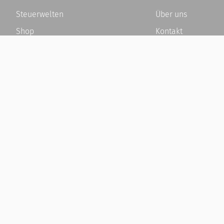
Steuerwelten
Über uns
Shop
Kontakt
Service
Karriere
Newsletter-Anmeldung
Häufige Fragen / F
Alle News
Kundenkonto
Steuererklärung Online
Kundenservice und
Referenz
Vertrag widerrufen