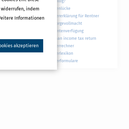
freiwillig?
g widerrufen, indem
Rentenlücke
Steuererklärung für Rentner
Weitere Informationen
Vorsorgevollmacht
Patientenverfügung
German income tax return
ookies akzeptieren
Steuerrechner
Steuerlexikon
Steuerformulare