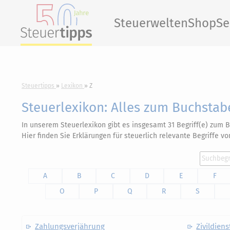
Steuerwelten
Shop
Se
Steuertipps
Lexikon
Z
Steuerlexikon: Alles zum Buchstab
In unserem Steuerlexikon gibt es insgesamt 31 Begriff(e) zum
Hier finden Sie Erklärungen für steuerlich relevante Begriffe v
A
B
C
D
E
F
O
P
Q
R
S
Zahlungsverjährung
Zivildiens