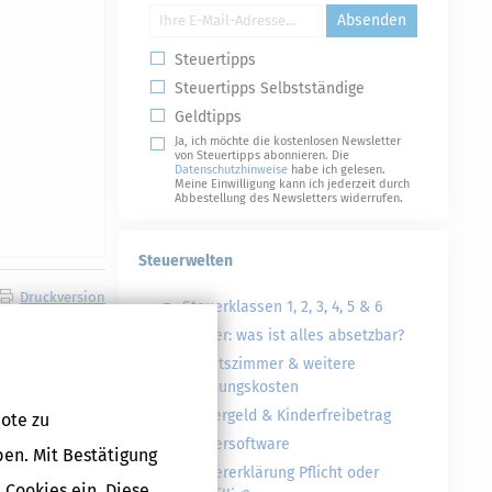
Absenden
Steuertipps
Steuertipps Selbstständige
Geldtipps
Ja, ich möchte die kostenlosen Newsletter
von Steuertipps abonnieren. Die
Datenschutzhinweise
habe ich gelesen.
Meine Einwilligung kann ich jederzeit durch
Abbestellung des Newsletters widerrufen.
Steuerwelten
Druckversion
Steuerklassen 1, 2, 3, 4, 5 & 6
Steuer: was ist alles absetzbar?
Arbeitszimmer & weitere
Werbungskosten
Kindergeld & Kinderfreibetrag
ote zu
Steuersoftware
ben. Mit Bestätigung
Steuererklärung Pflicht oder
 Cookies ein. Diese