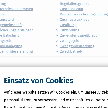
dung
Regelaltersgrenze
euerndes Einkommen
Zuschuss zum
inzip
Krankenversicherungsbeitrag
ausgleich
Zuschussrücklage
gemeinschaft
Zustiftung
sicherungsleistungen
Zuwendung
e Belastung
Zuwendungsnießbrauch
ngszeit
Zwangsgeld
nveranlagung
Zwangsvollstreckung
bei Kindererziehung
Zweckbetrieb
Einsatz von Cookies
Auf dieser Website setzen wir Cookies ein, um unsere Angeb
personalisieren, zu verbessern und wirtschaftlich zu betrei
Ihrer Auswahl willigen Sie in die Verwendung der gewählten