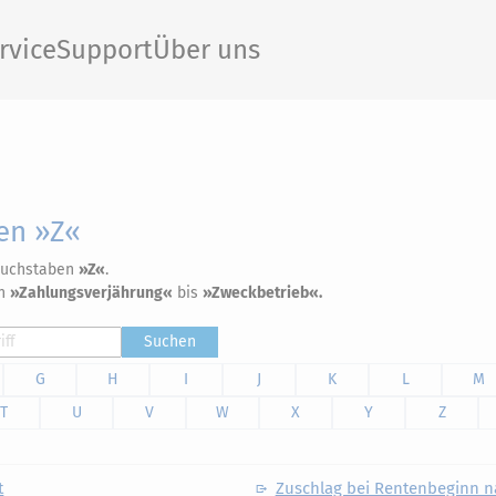
rvice
Support
Über uns
en »Z«
 Buchstaben
»Z«
.
on
»Zahlungsverjährung«
bis
»Zweckbetrieb«.
Suchen
G
H
I
J
K
L
M
T
U
V
W
X
Y
Z
t
Zuschlag bei Rentenbeginn n