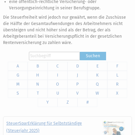
eine öffentlich-rechtliche Versicherung- oder
Versorgungseinrichtung in seiner Berufsgruppe.
Die Steuerfreiheit wird jedoch nur gewährt, wenn die Zuschüsse
die Hälfte der Gesamtaufwendungen des Arbeitnehmers nicht
übersteigen und nicht höher sind als der Betrag, der als
Arbeitgeberanteil bei Versicherungspflicht in der gesetzlichen
Rentenversicherung zu zahlen wäre.
Suchen
A
B
C
D
E
F
G
H
I
J
K
L
M
N
O
P
Q
R
S
T
U
V
W
X
Y
Z
#
SteuerSparErklärung für Selbstständige
(Steuerjahr 2025)