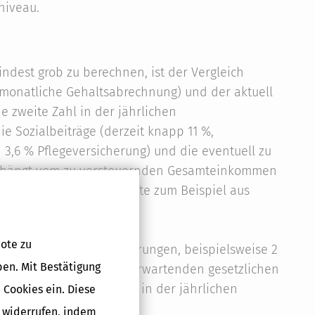
niveau.
ndest grob zu berechnen, ist der Vergleich
monatliche Gehaltsabrechnung) und der aktuell
e zweite Zahl in der jährlichen
e Sozialbeiträge (derzeit knapp 11 %,
3,6 % Pflegeversicherung) und die eventuell zu
g hängt vom zu versteuernden Gesamteinkommen
e alle anderen Einkünfte zum Beispiel aus
ren.
ote zu
 mögliche Gehaltssteigerungen, beispielsweise 2
ben. Mit Bestätigung
Monatsgehalt mit der zu erwartenden gesetzlichen
e (siehe die dritte Zahl in der jährlichen
 Cookies ein. Diese
ntenanpassung«).
g widerrufen, indem