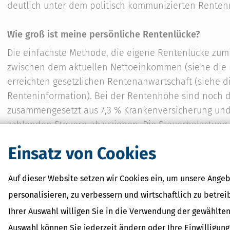
deutlich unter dem politisch kommunizierten Renten
Wie groß ist meine persönliche Rentenlücke?
Die einfachste Methode, die eigene Rentenlücke zumi
zwischen dem aktuellen Nettoeinkommen (siehe die 
erreichten gesetzlichen Rentenanwartschaft (siehe di
Renteninformation). Bei der Rentenhöhe sind noch di
zusammengesetzt aus 7,3 % Krankenversicherung und 
zahlenden Steuern abzuziehen. Die Steuerbelastun
ab, zu dem auch das Einkommen des Ehepartners sowi
Einsatz von Cookies
(privaten) Renten, Geldanlagen und Vermietung gehö
Auf dieser Website setzen wir Cookies ein, um unsere Angeb
Wer eine etwas exaktere Berechnung möchte, rechnet
personalisieren, zu verbessern und wirtschaftlich zu betrei
% pro Jahr, hinzu und vergleicht dieses potenzielle 
Rente auf der Grundlage der letzten fünf Kalenderjahr
Ihrer Auswahl willigen Sie in die Verwendung der gewählten
Renteninformation und die Prognose im Absatz »Re
Auswahl können Sie jederzeit ändern oder Ihre Einwilligun