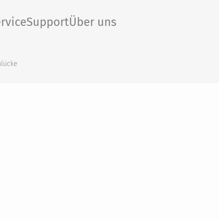
rvice
Support
Über uns
nlücke