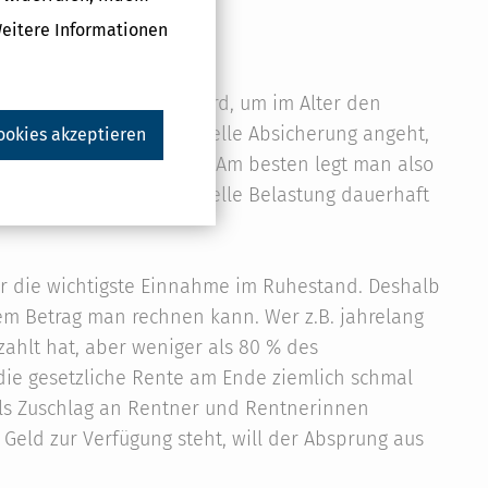
Weitere Informationen
Rente nicht ausreichen wird, um im Alter den
 früher man die finanzielle Absicherung angeht,
ookies akzeptieren
der geschlossen werden. Am besten legt man also
 zurück, damit die finanzielle Belastung dauerhaft
ber die wichtigste Einnahme im Ruhestand. Deshalb
chem Betrag man rechnen kann. Wer z.B. jahrelang
ahlt hat, aber weniger als 80 % des
 die gesetzliche Rente am Ende ziemlich schmal
e als Zuschlag an Rentner und Rentnerinnen
Geld zur Verfügung steht, will der Absprung aus