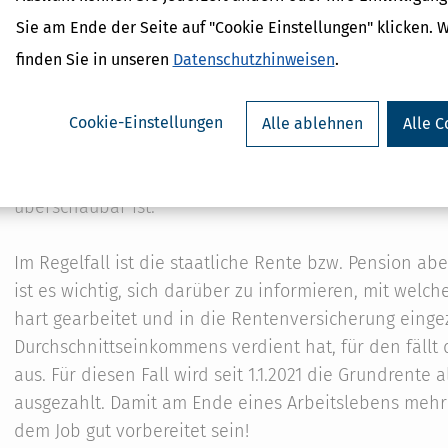
Sie am Ende der Seite auf "Cookie Einstellungen" klicken. 
finden Sie in unseren
Datenschutzhinweisen
.
Es ist leider klar, dass das Geld aus der staatlichen 
gewohnten Lebensstandard finanzieren zu können. Je
Cookie-Einstellungen
Alle ablehnen
Alle C
desto besser kann die Versorgungslücke minimiert o
einen Teil des Gehalts für die private Altersvorsorge
überschaubar ist.
Im Regelfall ist die staatliche Rente bzw. Pension a
ist es wichtig, sich darüber zu informieren, mit wel
hart gearbeitet und in die Rentenversicherung eingez
Durchschnittseinkommens verdient hat, für den fällt
aus. Für diesen Fall wird seit 1.1.2021 die Grundrent
ausgezahlt. Damit am Ende eines Arbeitslebens mehr 
dem Job gut vorbereitet sein!