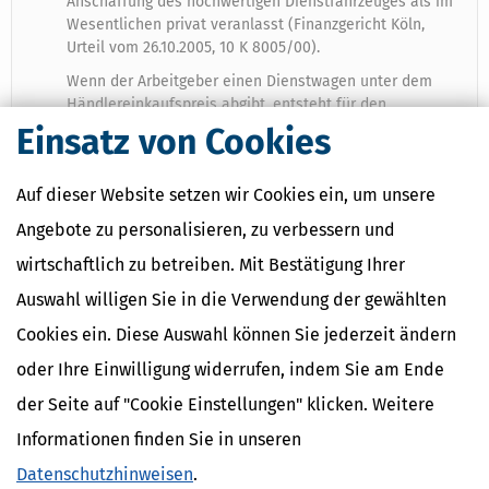
Anschaffung des hochwertigen Dienstfahrzeuges als im
Wesentlichen privat veranlasst (Finanzgericht Köln,
Urteil vom 26.10.2005, 10 K 8005/00).
Wenn der Arbeitgeber einen Dienstwagen unter dem
Händlereinkaufspreis abgibt, entsteht für den
Arbeitnehmer ein steuerpflichtiger geldwerter Vorteil.
Einsatz von Cookies
Der Händlereinkaufspreis sollte mittels »Schwacke-
Liste« oder Sachverständigengutachten ermittelt werden
Auf dieser Website setzen wir Cookies ein, um unsere
(Bundesfinanzhof, Urteil vom 17.6.2005, VI R 84/04).
Angebote zu personalisieren, zu verbessern und
Die Finanzverwaltung darf entgegen der bisherigen
Rechtsprechung zur Widerlegung des Anscheinsbeweises
wirtschaftlich zu betreiben. Mit Bestätigung Ihrer
für die Privatnutzung eines betrieblichen Pkw bei einem
Auswahl willigen Sie in die Verwendung der gewählten
Unternehmer oder Selbständigen die Ein-Prozent-Regel
anwenden. Dass ein Firmenfahrzeug für private Zwecke
Cookies ein. Diese Auswahl können Sie jederzeit ändern
unentgeltlich oder verbilligt zur Verfügung steht, stellt
einen steuerpflichtigen Vorteil beim Arbeitnehmer dar.
oder Ihre Einwilligung widerrufen, indem Sie am Ende
Auf die tatsächliche Privatnutzung kommt es nicht an
der Seite auf "Cookie Einstellungen" klicken. Weitere
(Bundesfinanzhof, Urteil vom 21.3.2013, VI R 31/10, VI
R 46/11, VI R 42/12 und VI R 49/11).
Informationen finden Sie in unseren
Umfasst das Betriebsvermögen mehrere Fahrzeuge, die
Datenschutzhinweisen
.