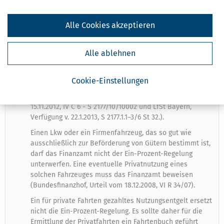
vom Unternehmer auch privat genutzt werden, oder
werden einem Arbeitnehmer mehrere Fahrzeuge zur
privaten Nutzung überlassen, dann greift ein
Alle Cookies akzeptieren
Methodenwahlrecht. Der private Nutzungsvorteil für
jedes einzelne Fahrzeug ist entweder nach der Ein-
Alle ablehnen
Prozent-Regelung oder bei Vorlage eines
ordnungsgemäßen Fahrtenbuches nach der
Fahrtenbuchmethode zu ermitteln und beim
Cookie-Einstellungen
Steuerpflichtigen der Besteuerung zu unterwerfen. Dies
führt zu einer mehrfachen Steuerbelastung (BMF
15.11.2012, IV C 6 - S 2177/10/10002 und LfSt Bayern,
Verfügung v. 22.1.2013, S 2177.1.1–3/6 St 32.).
Einen Lkw oder ein Firmenfahrzeug, das so gut wie
ausschließlich zur Beförderung von Gütern bestimmt ist,
darf das Finanzamt nicht der Ein-Prozent-Regelung
unterwerfen. Eine eventuelle Privatnutzung eines
solchen Fahrzeuges muss das Finanzamt beweisen
(Bundesfinanzhof, Urteil vom 18.12.2008, VI R 34/07).
Ein für private Fahrten gezahltes Nutzungsentgelt ersetzt
nicht die Ein-Prozent-Regelung. Es sollte daher für die
Ermittlung der Privatfahrten ein Fahrtenbuch geführt