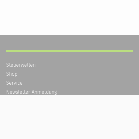
Steuerwelten
Shop
Service
Newsletter-Anmeldung
Alle News
Steuererklärung Online
Referenz
Über uns