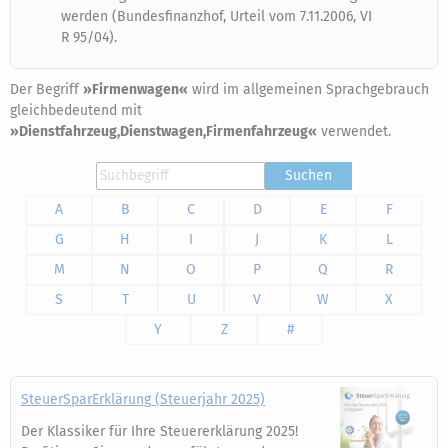
werden (Bundesfinanzhof, Urteil vom 7.11.2006, VI
R 95/04).
Der Begriff
»Firmenwagen«
wird im allgemeinen Sprachgebrauch
gleichbedeutend mit
»Dienstfahrzeug,Dienstwagen,Firmenfahrzeug«
verwendet.
Suchen
A
B
C
D
E
F
G
H
I
J
K
L
M
N
O
P
Q
R
S
T
U
V
W
X
Y
Z
#
SteuerSparErklärung (Steuerjahr 2025)
Der Klassiker für Ihre Steuererklärung 2025!