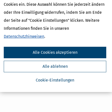
Cookies ein. Diese Auswahl können Sie jederzeit ändern
Sofort verfügbar
oder Ihre Einwilligung widerrufen, indem Sie am Ende
der Seite auf "Cookie Einstellungen" klicken. Weitere
Informationen finden Sie in unseren
Datenschutzhinweisen
.
Über das Produkt
Alle Cookies akzeptieren
Inhaltsverzeichnis
Alle ablehnen
alle Preise inkl. gesetzl. MWSt ggf. zzgl. Versandkosten
Cookie-Einstellungen