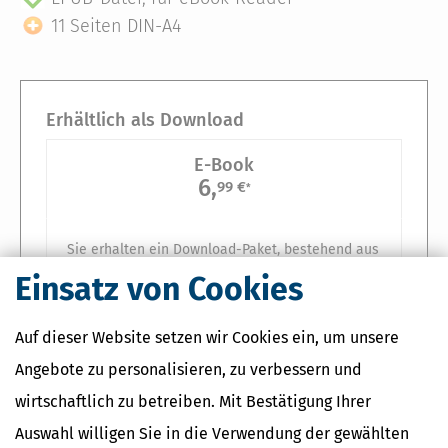
11 Seiten DIN-A4
Erhältlich als Download
E-Book
6,
99 €
*
Sie erhalten ein Download-Paket, bestehend aus
Einsatz von Cookies
PDF-Datei, 11 Seiten DIN-A4
EPUB-Datei, für eBook-Reader
Auf dieser Website setzen wir Cookies ein, um unsere
Angebote zu personalisieren, zu verbessern und
In den Warenkorb
wirtschaftlich zu betreiben. Mit Bestätigung Ihrer
Auswahl willigen Sie in die Verwendung der gewählten
*Preise inkl. gesetzl. MwSt.