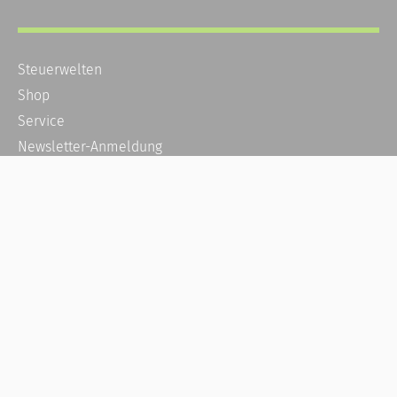
Steuerwelten
Shop
Service
Newsletter-Anmeldung
Alle News
Steuererklärung Online
Referenz
Über uns
Kontakt
Karriere
Häufige Fragen / FAQ
Kundenkonto
Kundenservice und Support