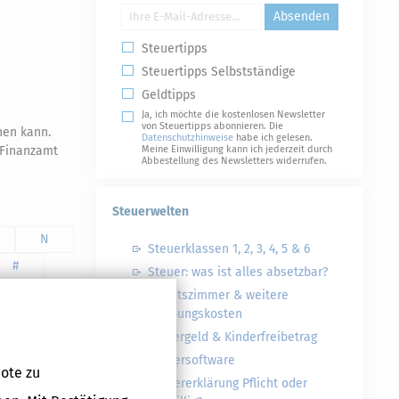
Absenden
Steuertipps
Steuertipps Selbstständige
Geldtipps
Ja, ich möchte die kostenlosen Newsletter
von Steuertipps abonnieren. Die
hen kann.
Datenschutzhinweise
habe ich gelesen.
 Finanzamt
Meine Einwilligung kann ich jederzeit durch
Abbestellung des Newsletters widerrufen.
Steuerwelten
N
Steuerklassen 1, 2, 3, 4, 5 & 6
#
Steuer: was ist alles absetzbar?
Arbeitszimmer & weitere
Werbungskosten
Kindergeld & Kinderfreibetrag
Steuersoftware
ote zu
Steuererklärung Pflicht oder