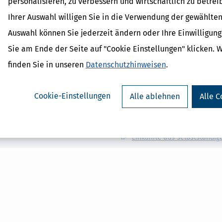
personalisieren, zu verbessern und wirtschaftlich zu betrei
Ihrer Auswahl willigen Sie in die Verwendung der gewählten
Auswahl können Sie jederzeit ändern oder Ihre Einwilligun
Sie am Ende der Seite auf "Cookie Einstellungen" klicken. 
finden Sie in unseren
Datenschutzhinweisen
.
Verwandte Begriffe
Kleinunternehmerregelung
Cookie-Einstellungen
Alle ablehnen
Alle C
Scheinselbständigkeit
Vorsteuerabzug
Gewerbliche Einkünfte
Betriebsausgaben
Einkünfte aus selbstständige