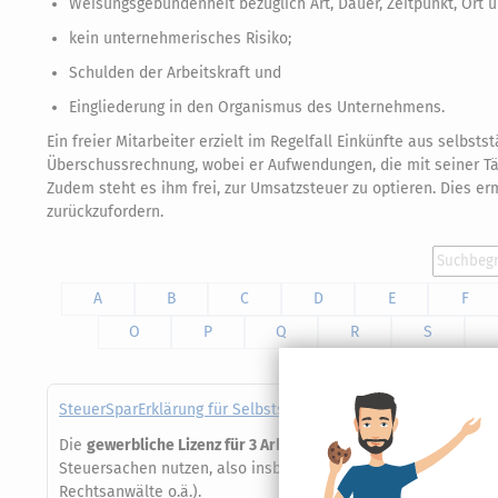
Weisungsgebundenheit bezüglich Art, Dauer, Zeitpunkt, Ort u
kein unternehmerisches Risiko;
Schulden der Arbeitskraft und
Eingliederung in den Organismus des Unternehmens.
Ein freier Mitarbeiter erzielt im Regelfall Einkünfte aus selbst
Überschussrechnung, wobei er Aufwendungen, die mit seiner T
Zudem steht es ihm frei, zur Umsatzsteuer zu optieren. Dies e
zurückzufordern.
A
B
C
D
E
F
O
P
Q
R
S
SteuerSparErklärung für Selbstständige (Steuerjahr 2025) - g
Die
gewerbliche Lizenz für 3 Arbeitsplätze
gilt für alle Anwen
Steuersachen nutzen, also insbesondere beim Einsatz in steu
Rechtsanwälte o.ä.).