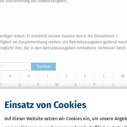
nd Durchführung der Arbeitstätigkeit;
ständiger Arbeit. Er ermittelt seinen Gewinn durch die Einnahmen-/
ätigkeit im Zusammenhang stehen, als Betriebsausgaben geltend mac
rmöglicht ihm, die in den Betriebsausgaben enthaltene Vorsteuer beim
Suchen
G
H
I
J
K
L
M
T
U
V
W
X
Y
Z
Einsatz von Cookies
ewerbliche Lizenz
der, die die Software im Rahmen einer entgeltlichen Hilfe in
Auf dieser Website setzen wir Cookies ein, um unsere Angeb
erberatenden Berufen (Lohnsteuerhilfeverein, Steuerberater,