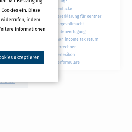
ben. Mit Bestätigung
freiwillig?
Rentenlücke
 Cookies ein. Diese
Steuererklärung für Rentner
g widerrufen, indem
Vorsorgevollmacht
Druckversion
Weitere Informationen
Patientenverfügung
German income tax return
Steuerrechner
Steuerlexikon
ookies akzeptieren
Steuerformulare
r Arbeit