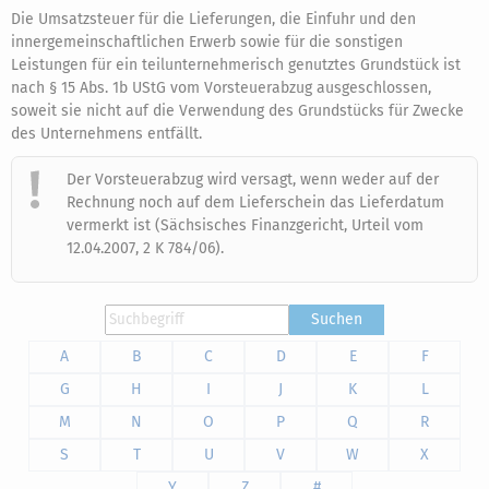
Die Umsatzsteuer für die Lieferungen, die Einfuhr und den
innergemeinschaftlichen Erwerb sowie für die sonstigen
Leistungen für ein teilunternehmerisch genutztes Grundstück ist
nach § 15 Abs. 1b UStG vom Vorsteuerabzug ausgeschlossen,
soweit sie nicht auf die Verwendung des Grundstücks für Zwecke
des Unternehmens entfällt.
Der Vorsteuerabzug wird versagt, wenn weder auf der
Rechnung noch auf dem Lieferschein das Lieferdatum
vermerkt ist (Sächsisches Finanzgericht, Urteil vom
12.04.2007, 2 K 784/06).
Suchen
A
B
C
D
E
F
G
H
I
J
K
L
M
N
O
P
Q
R
S
T
U
V
W
X
Y
Z
#