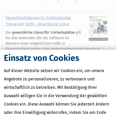
SteuerSparErklärung für Selbstständige
(Steuerjahr 2025) - gewerbliche Lizenz
Die
gewerbliche Lizenz für 3 Arbeitsplätze
gilt
für alle Anwender, die die Software im
Rahmen einer entgeltlichen Hilfe in
Steuersachen nutzen, also insbesondere beim Einsatz in
steuerberatenden Berufen (Lohnsteuerhilfeverein,
Einsatz von Cookies
Steuerberater, Rechtsanwälte o.ä.).
Mehr dazu
Auf dieser Website setzen wir Cookies ein, um unsere
Angebote zu personalisieren, zu verbessern und
wirtschaftlich zu betreiben. Mit Bestätigung Ihrer
Ähnliche Themen
Auswahl willigen Sie in die Verwendung der gewählten
Cookies ein. Diese Auswahl können Sie jederzeit ändern
Verwandte Begriffe
oder Ihre Einwilligung widerrufen, indem Sie am Ende
Vorsteuerberichtigung