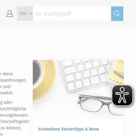
n diese
mswohnungen,
en und
ewährt.
ng oder
nachträgliche
terungsbauten.
irtschaftsgüter
 zu können,
Kostenlose Steuertipps & News
iv