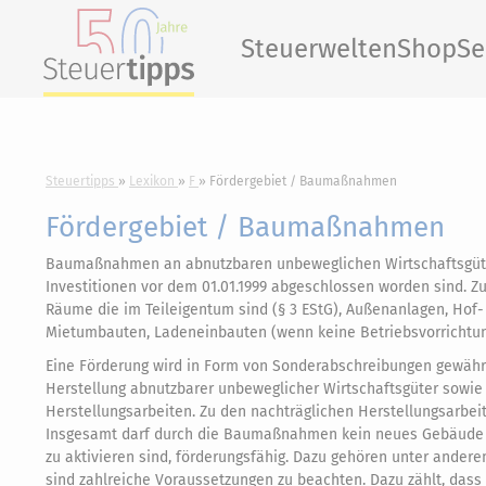
Steuerwelten
Shop
Se
Steuertipps
Lexikon
F
Fördergebiet / Baumaßnahmen
Fördergebiet / Baumaßnahmen
Baumaßnahmen an abnutzbaren unbeweglichen Wirtschaftsgüter
Investitionen vor dem 01.01.1999 abgeschlossen worden sind. Z
Räume die im Teileigentum sind (§ 3 EStG), Außenanlagen, Hof
Mietumbauten, Ladeneinbauten (wenn keine Betriebsvorrichtun
Eine Förderung wird in Form von Sonderabschreibungen gewähr
Herstellung abnutzbarer unbeweglicher Wirtschaftsgüter sowi
Herstellungsarbeiten. Zu den nachträglichen Herstellungsarbei
Insgesamt darf durch die Baumaßnahmen kein neues Gebäude en
zu aktivieren sind, förderungsfähig. Dazu gehören unter ande
sind zahlreiche Voraussetzungen zu beachten. Dazu zählt, dass