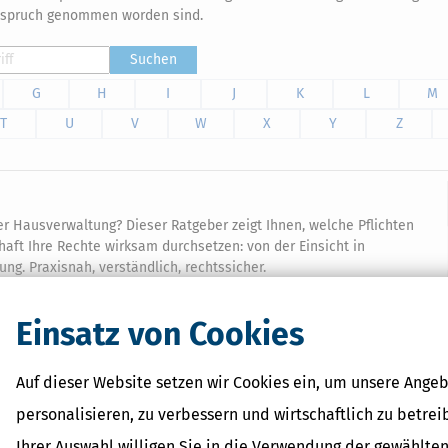
nspruch genommen worden sind.
Suchen
G
H
I
J
K
L
M
T
U
V
W
X
Y
Z
r Hausverwaltung? Dieser Ratgeber zeigt Ihnen, welche Pflichten
aft Ihre Rechte wirksam durchsetzen: von der Einsicht in
ng. Praxisnah, verständlich, rechtssicher.
Einsatz von Cookies
Auf dieser Website setzen wir Cookies ein, um unsere Angeb
Verwandte Begriffe
personalisieren, zu verbessern und wirtschaftlich zu betrei
Ihrer Auswahl willigen Sie in die Verwendung der gewählten
Abschreibung / Gebäude