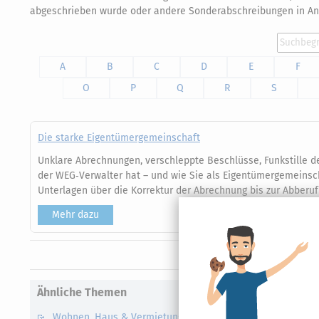
abgeschrieben wurde oder andere Sonderabschreibungen in A
A
B
C
D
E
F
O
P
Q
R
S
Die starke Eigentümergemeinschaft
Unklare Abrechnungen, verschleppte Beschlüsse, Funkstille de
der WEG‑Verwalter hat – und wie Sie als Eigentümergemeinsch
Unterlagen über die Korrektur der Abrechnung bis zur Abberufu
Mehr dazu
Ähnliche Themen
Wohnen, Haus & Vermietung