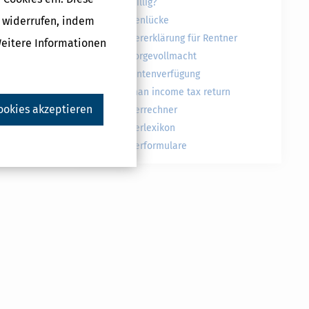
freiwillig?
g widerrufen, indem
Rentenlücke
Steuererklärung für Rentner
Weitere Informationen
Vorsorgevollmacht
Patientenverfügung
German income tax return
ookies akzeptieren
Steuerrechner
Steuerlexikon
Steuerformulare