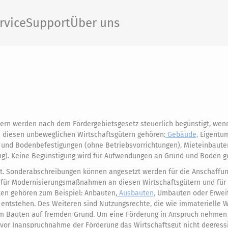
rvice
Support
Über uns
n werden nach dem Fördergebietsgesetz steuerlich begünstigt, wen
u diesen unbeweglichen Wirtschaftsgütern gehören:
Gebäude,
Eigentu
- und Bodenbefestigungen (ohne Betriebsvorrichtungen), Mieteinbaut
g). Keine Begünstigung wird für Aufwendungen an Grund und Boden g
t. Sonderabschreibungen können angesetzt werden für die Anschaffu
e für Modernisierungsmaßnahmen an diesen Wirtschaftsgütern und für 
ten gehören zum Beispiel: Anbauten,
Ausbauten,
Umbauten oder Erwei
tstehen. Des Weiteren sind Nutzungsrechte, die wie immaterielle W
rem Bauten auf fremden Grund. Um eine Förderung in Anspruch nehmen
 vor Inanspruchnahme der Förderung das Wirtschaftsgut nicht degress