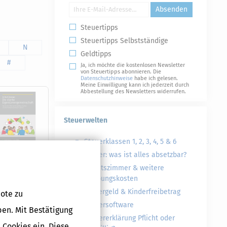
Absenden
Steuertipps
Steuertipps Selbstständige
N
Geldtipps
#
Ja, ich möchte die kostenlosen Newsletter
von Steuertipps abonnieren. Die
Datenschutzhinweise
habe ich gelesen.
Meine Einwilligung kann ich jederzeit durch
Abbestellung des Newsletters widerrufen.
Steuerwelten
Steuerklassen 1, 2, 3, 4, 5 & 6
Steuer: was ist alles absetzbar?
Arbeitszimmer & weitere
Werbungskosten
Druckversion
Kindergeld & Kinderfreibetrag
ote zu
Steuersoftware
ben. Mit Bestätigung
Steuererklärung Pflicht oder
 Cookies ein. Diese