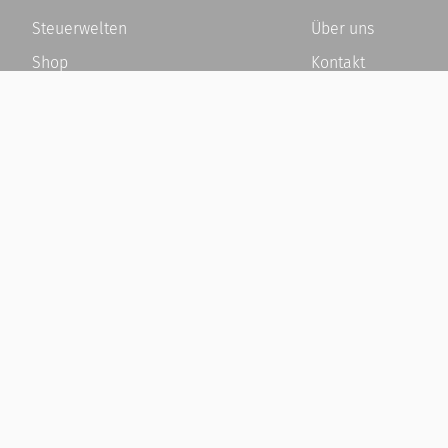
Steuerwelten
Über uns
Shop
Kontakt
Service
Karriere
Newsletter-Anmeldung
Häufige Fragen / F
Alle News
Kundenkonto
Steuererklärung Online
Kundenservice und
Referenz
Vertrag widerrufen