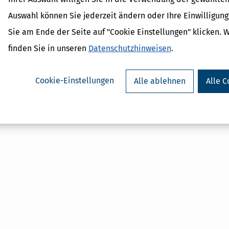
Gewerbliche Einkünfte
Auswahl können Sie jederzeit ändern oder Ihre Einwilligun
Einkünfte aus selbstständige
Freiberufler
Sie am Ende der Seite auf "Cookie Einstellungen" klicken. 
Einkünfte aus nichtselbststä
finden Sie in unseren
Datenschutzhinweisen
.
Betrieb gewerblicher Art
Cookie-Einstellungen
Alle ablehnen
Alle C