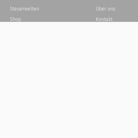
Steuerwelten
Über uns
Shop
Kontakt
Service
Karriere
Newsletter-Anmeldung
Häufige Fragen / F
Alle News
Kundenkonto
Steuererklärung Online
Kundenservice und
Referenz
Vertrag widerrufen