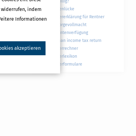
freiwillig?
g widerrufen, indem
Rentenlücke
r Arbeit
Steuererklärung für Rentner
Weitere Informationen
ndiger Arbeit
Vorsorgevollmacht
Patientenverfügung
German income tax return
ookies akzeptieren
Steuerrechner
Steuerlexikon
Steuerformulare