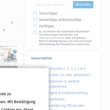
Absenden
Steuertipps
Steuertipps Selbstständige
N
Geldtipps
#
Ja, ich möchte die kostenlosen Newsletter
von Steuertipps abonnieren. Die
Datenschutzhinweise
habe ich gelesen.
Meine Einwilligung kann ich jederzeit durch
Abbestellung des Newsletters widerrufen.
Steuerwelten
Steuerklassen 1, 2, 3, 4, 5 & 6
Steuer: was ist alles absetzbar?
Arbeitszimmer & weitere
Werbungskosten
Druckversion
Kindergeld & Kinderfreibetrag
ote zu
Steuersoftware
ben. Mit Bestätigung
Steuererklärung Pflicht oder
 Cookies ein. Diese