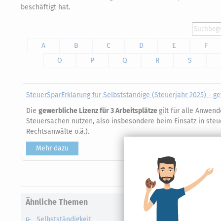
beschäftigt hat.
A
B
C
D
E
F
O
P
Q
R
S
SteuerSparErklärung für Selbstständige (Steuerjahr 2025) - g
Die
gewerbliche Lizenz für 3 Arbeitsplätze
gilt für alle Anwen
Steuersachen nutzen, also insbesondere beim Einsatz in steu
Rechtsanwälte o.ä.).
Mehr dazu
Ähnliche Themen
Selbstständigkeit