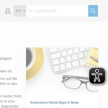
ätigkeit
den ist.
rers auf die
ehört zu den
er GmbH, führt.
nn er eine
Kostenlose Steuertipps & News
 Angestellte