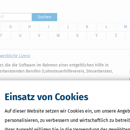
Suchen
G
H
I
J
K
L
M
T
U
V
W
X
Y
Z
ewerbliche Lizenz
der, die die Software im Rahmen einer entgeltlichen Hilfe in
erberatenden Berufen (Lohnsteuerhilfeverein, Steuerberater,
Einsatz von Cookies
Auf dieser Website setzen wir Cookies ein, um unsere Angeb
Verwandte Begriffe
personalisieren, zu verbessern und wirtschaftlich zu betrei
Gewerbebetrieb
Ihrer Auswahl willigen Sie in die Verwendung der gewählten