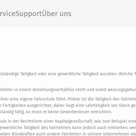
rvice
Support
Über uns
stständige Tätigkeit oder eine gewerbliche Tätigkeit ausüben. Welche T
hrlehrer in einem Anstellungsverhältnis steht und somit weisungsgebun
ehrer eine eigene Fahrschule führt. Primär ist die Tätigkeit des Fahrleh
ertigkeiten ausgerichtet, daher liegt eine Lehrtätigkeit vor. Diese g
stständig tätig, so muss er keine Gewerbesteuer entrichten.
ule in der Rechtsform einer Kapitalgesellschaft, wie zum Beispiel ein
e gewerbliche Tätigkeit des Fahrlehrers kann jedoch auch entstehen, we
r neben Bürokräften auch andere Fahrlehrer in seinem Unternehmen als