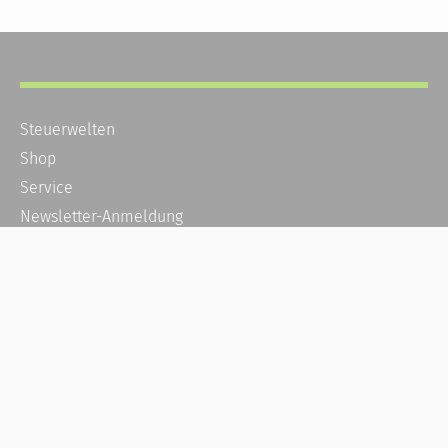
Steuerwelten
Shop
Service
Newsletter-Anmeldung
Alle News
Steuererklärung Online
Referenz
Über uns
Kontakt
Karriere
Häufige Fragen / FAQ