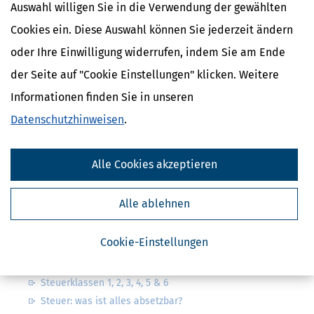
Auswahl willigen Sie in die Verwendung der gewählten
Cookies ein. Diese Auswahl können Sie jederzeit ändern
oder Ihre Einwilligung widerrufen, indem Sie am Ende
Kostenlose Steuertipps & News
der Seite auf "Cookie Einstellungen" klicken. Weitere
Informationen finden Sie in unseren
Absenden
Datenschutzhinweisen
.
Steuertipps
Steuertipps Selbstständige
Geldtipps
Alle Cookies akzeptieren
Ja, ich möchte die kostenlosen Newsletter
von Steuertipps abonnieren. Die
Datenschutzhinweise
habe ich gelesen.
Alle ablehnen
Meine Einwilligung kann ich jederzeit durch
Abbestellung des Newsletters widerrufen.
Cookie-Einstellungen
Steuerwelten
Steuerklassen 1, 2, 3, 4, 5 & 6
Steuer: was ist alles absetzbar?