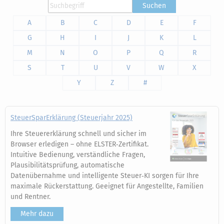
Suchen
A
B
C
D
E
F
G
H
I
J
K
L
M
N
O
P
Q
R
S
T
U
V
W
X
Y
Z
#
SteuerSparErklärung (Steuerjahr 2025)
Ihre Steuererklärung schnell und sicher im
Browser erledigen – ohne ELSTER‑Zertifikat.
Intuitive Bedienung, verständliche Fragen,
Plausibilitätsprüfung, automatische
Datenübernahme und intelligente Steuer‑KI sorgen für Ihre
maximale Rückerstattung. Geeignet für Angestellte, Familien
und Rentner.
Mehr dazu