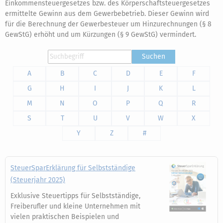
Einkommensteuergesetzes bzw. des Körperschaftsteuergesetzes
ermittelte Gewinn aus dem Gewerbebetrieb. Dieser Gewinn wird
für die Berechnung der Gewerbesteuer um Hinzurechnungen (§ 8
GewStG) erhöht und um Kürzungen (§ 9 GewStG) vermindert.
Suchen
A
B
C
D
E
F
G
H
I
J
K
L
M
N
O
P
Q
R
S
T
U
V
W
X
Y
Z
#
SteuerSparErklärung für Selbstständige
(Steuerjahr 2025)
Exklusive Steuertipps für Selbstständige,
Freiberufler und kleine Unternehmen mit
vielen praktischen Beispielen und