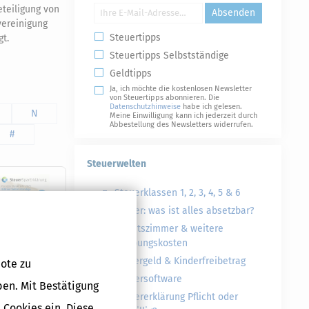
teiligung von
Absenden
vereinigung
Steuertipps
t.
Steuertipps Selbstständige
Geldtipps
Ja, ich möchte die kostenlosen Newsletter
von Steuertipps abonnieren. Die
Datenschutzhinweise
habe ich gelesen.
N
Meine Einwilligung kann ich jederzeit durch
Abbestellung des Newsletters widerrufen.
#
Steuerwelten
Steuerklassen 1, 2, 3, 4, 5 & 6
Steuer: was ist alles absetzbar?
Arbeitszimmer & weitere
Werbungskosten
Kindergeld & Kinderfreibetrag
ote zu
Steuersoftware
ben. Mit Bestätigung
Steuererklärung Pflicht oder
Druckversion
 Cookies ein. Diese