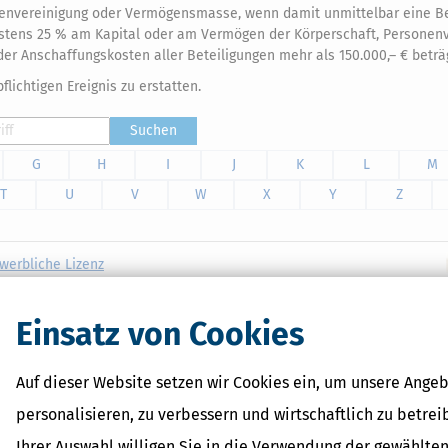
nenvereinigung oder Vermögensmasse, wenn damit unmittelbar eine Be
estens 25 % am Kapital oder am Vermögen der Körperschaft, Personen
 Anschaffungskosten aller Beteiligungen mehr als 150.000,– € beträg
ichtigen Ereignis zu erstatten.
Suchen
G
H
I
J
K
L
M
T
U
V
W
X
Y
Z
ewerbliche Lizenz
der, die die Software im Rahmen einer entgeltlichen Hilfe in
erberatenden Berufen (Lohnsteuerhilfeverein, Steuerberater,
Einsatz von Cookies
Auf dieser Website setzen wir Cookies ein, um unsere Angeb
personalisieren, zu verbessern und wirtschaftlich zu betrei
Ihrer Auswahl willigen Sie in die Verwendung der gewählten