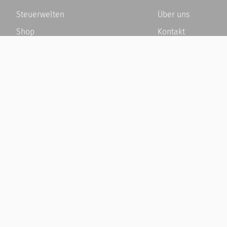
Steuerwelten
Über uns
Shop
Kontakt
Service
Karriere
Newsletter-Anmeldung
Häufige Fragen / F
Alle News
Kundenkonto
Steuererklärung Online
Kundenservice und
Referenz
Vertrag widerrufen