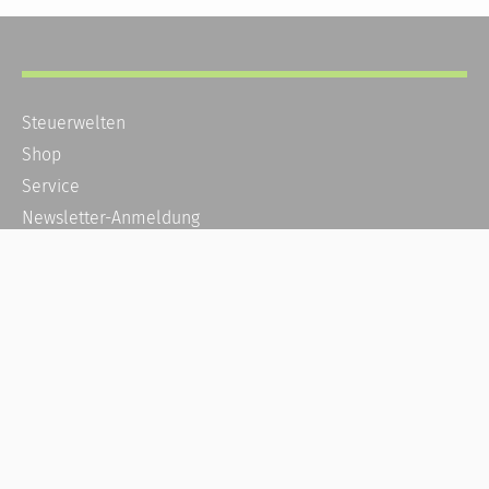
Steuerwelten
Shop
Service
Newsletter-Anmeldung
Alle News
Steuererklärung Online
Referenz
Über uns
Kontakt
Karriere
Häufige Fragen / FAQ
Kundenkonto