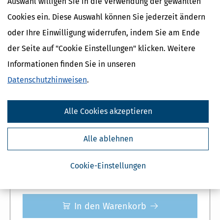
Auswahl willigen Sie in die Verwendung der gewählten
Cookies ein. Diese Auswahl können Sie jederzeit ändern
Freischaltcode und Software sofort als Download
Inkl. digitalem Handbuch und Steuerratgeber
oder Ihre Einwilligung widerrufen, indem Sie am Ende
der Seite auf "Cookie Einstellungen" klicken. Weitere
Informationen finden Sie in unseren
Erhältlich als Sofort Download
Datenschutzhinweisen
.
Unser Topseller
6,- €
günstiger!
Spar-Abo
Einzelpreis
35,
41,
95 €
95 €
*
*
Alle Cookies akzeptieren
Jederzeit formlos kündbares Abonnement
Alle ablehnen
Mit Online-Updates für Steueränderungen 202
5
Automatische Lieferung der Folgeversion ab Nov. 2026
Cookie-Einstellungen
In den Warenkorb