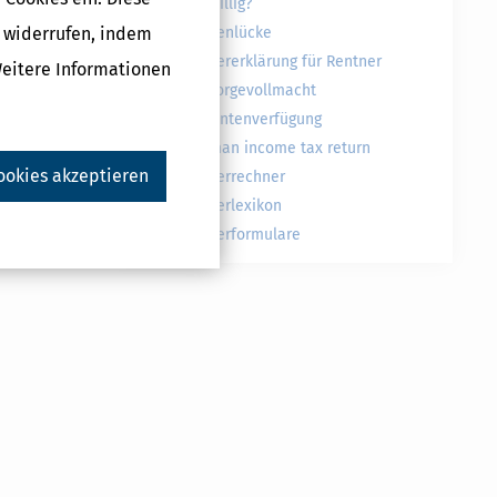
freiwillig?
g widerrufen, indem
Rentenlücke
Steuererklärung für Rentner
Weitere Informationen
Vorsorgevollmacht
Patientenverfügung
German income tax return
ookies akzeptieren
Steuerrechner
Steuerlexikon
Steuerformulare