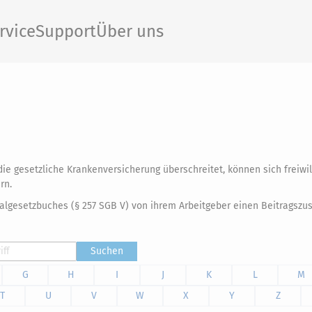
rvice
Support
Über uns
die gesetzliche Krankenversicherung überschreitet, können sich freiwill
ern.
gesetzbuches (§ 257 SGB V) von ihrem Arbeitgeber einen Beitragszus
Suchen
G
H
I
J
K
L
M
T
U
V
W
X
Y
Z