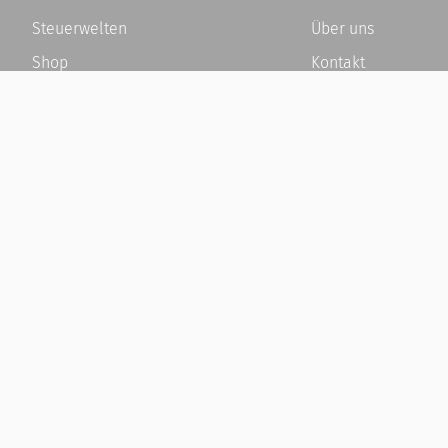
Steuerwelten
Über uns
Shop
Kontakt
Service
Karriere
Newsletter-Anmeldung
Häufige Fragen / F
Alle News
Kundenkonto
Steuererklärung Online
Kundenservice und
Referenz
Vertrag widerrufen