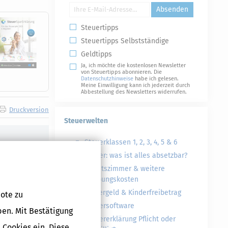
Absenden
Steuertipps
Steuertipps Selbstständige
Geldtipps
Ja, ich möchte die kostenlosen Newsletter
von Steuertipps abonnieren. Die
Datenschutzhinweise
habe ich gelesen.
Meine Einwilligung kann ich jederzeit durch
Abbestellung des Newsletters widerrufen.
Druckversion
Steuerwelten
Steuerklassen 1, 2, 3, 4, 5 & 6
Steuer: was ist alles absetzbar?
Arbeitszimmer & weitere
Werbungskosten
Kindergeld & Kinderfreibetrag
ote zu
Steuersoftware
ben. Mit Bestätigung
Steuererklärung Pflicht oder
 Cookies ein. Diese