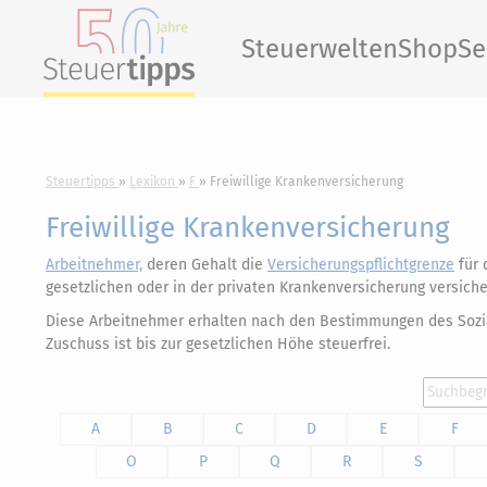
Steuerwelten
Shop
Se
Steuertipps
Lexikon
F
Freiwillige Krankenversicherung
Freiwillige Krankenversicherung
Arbeitnehmer,
deren Gehalt die
Versicherungspflichtgrenze
für 
gesetzlichen oder in der privaten Krankenversicherung versich
Diese Arbeitnehmer erhalten nach den Bestimmungen des Sozial
Zuschuss ist bis zur gesetzlichen Höhe steuerfrei.
A
B
C
D
E
F
O
P
Q
R
S