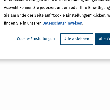
Auswahl können Sie jederzeit ändern oder Ihre Einwilligun
Verwandte Begriffe
Sie am Ende der Seite auf "Cookie Einstellungen" klicken. 
Bundesfinanzhof
finden Sie in unseren
Datenschutzhinweisen
.
Abgabenordnung
Klage
Rechtsbehelf
Cookie-Einstellungen
Alle ablehnen
Alle C
Finanzgericht
Einspruch