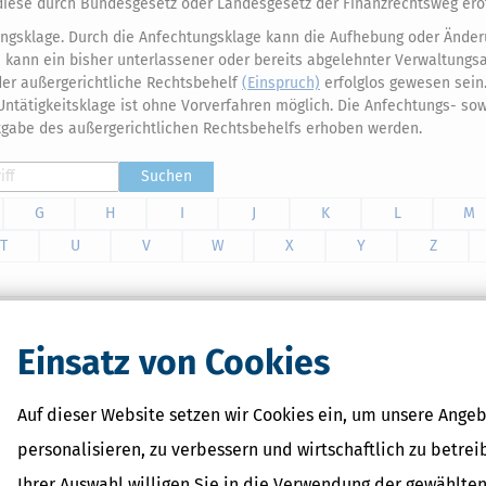
r diese durch Bundesgesetz oder Landesgesetz der Finanzrechtsweg eröf
ungsklage. Durch die Anfechtungsklage kann die Aufhebung oder Änder
e kann ein bisher unterlassener oder bereits abgelehnter Verwaltungsa
er außergerichtliche Rechtsbehelf
(Einspruch)
erfolglos gewesen sein
ntätigkeitsklage ist ohne Vorverfahren möglich. Die Anfechtungs- sow
tgabe des außergerichtlichen Rechtsbehelfs erhoben werden.
Suchen
G
H
I
J
K
L
M
T
U
V
W
X
Y
Z
Einsatz von Cookies
e Software bietet zuverlässig zum kleinen Preis, was für eine
 Sie intuitiv und mit wenig Aufwand durch die Erklärung.
Auf dieser Website setzen wir Cookies ein, um unsere Angeb
personalisieren, zu verbessern und wirtschaftlich zu betrei
Ihrer Auswahl willigen Sie in die Verwendung der gewählten