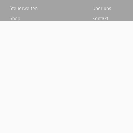
Steuerwelten
Über uns
Shop
Kontakt
Service
Karriere
Newsletter-Anmeldung
Häufige Fragen / F
Alle News
Kundenkonto
Steuererklärung Online
Kundenservice und
Referenz
Vertrag widerrufen