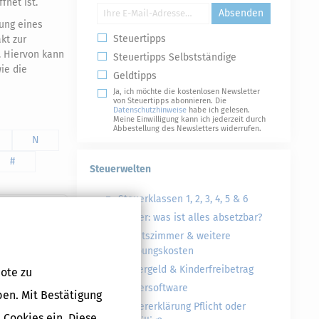
fnet ist.
Absenden
ung eines
Steuertipps
kt zur
. Hiervon kann
Steuertipps Selbstständige
ie die
Geldtipps
Ja, ich möchte die kostenlosen Newsletter
von Steuertipps abonnieren. Die
Datenschutzhinweise
habe ich gelesen.
Meine Einwilligung kann ich jederzeit durch
Abbestellung des Newsletters widerrufen.
N
#
Steuerwelten
Steuerklassen 1, 2, 3, 4, 5 & 6
Steuer: was ist alles absetzbar?
Arbeitszimmer & weitere
Werbungskosten
Kindergeld & Kinderfreibetrag
ote zu
Steuersoftware
ben. Mit Bestätigung
Steuererklärung Pflicht oder
 Cookies ein. Diese
Druckversion