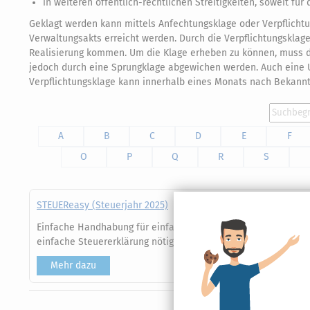
in weiteren öffentlich-rechtlichen Streitigkeiten, soweit fü
Geklagt werden kann mittels Anfechtungsklage oder Verpflicht
Verwaltungsakts erreicht werden. Durch die Verpflichtungsklag
Realisierung kommen. Um die Klage erheben zu können, muss d
jedoch durch eine Sprungklage abgewichen werden. Auch eine U
Verpflichtungsklage kann innerhalb eines Monats nach Bekann
A
B
C
D
E
F
O
P
Q
R
S
STEUEReasy (Steuerjahr 2025)
Einfache Handhabung für einfache Steuerfälle - easy eben! Di
einfache Steuererklärung nötig ist. Der “rote Faden” navigiert
Mehr dazu