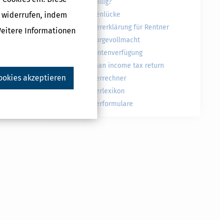
freiwillig?
g widerrufen, indem
Rentenlücke
Steuererklärung für Rentner
Weitere Informationen
Vorsorgevollmacht
Patientenverfügung
German income tax return
ookies akzeptieren
Steuerrechner
Steuerlexikon
Steuerformulare